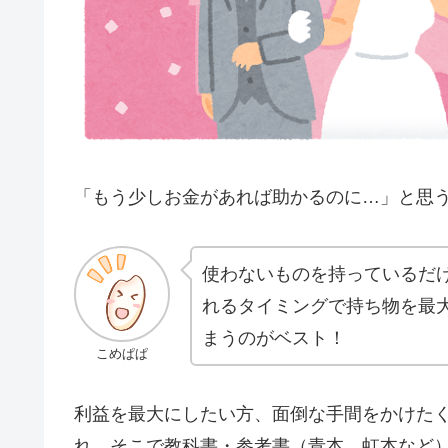
「もう少しお金があれば助かるのに…」と思
使わないものを持っているだ
れるタイミングで持ち物を最
まうのがベスト！
こめぱぱ
利益を最大にしたい方、面倒な手間をかけた
れ、そこで
教科書・参考書（青本、虹本など