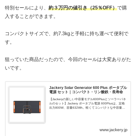
特別セールにより、
約３万円の値引き（25％OFF）
で購
入することができます。
コンパクトサイズで、約7.3kgと手軽に持ち運べて便利で
す。
狙っていた商品だったので、今回のセールは大変ありがた
いです。
Jackery Solar Generator 600 Plus ポータブル
電源 セット｜コンパクト・リン酸鉄・長寿命
【Jackeryの新しい中容量モデル600Plusとソーラーパネ
ルのセット】Jackery ポータブル電源 600Plusは、定格
出力800W、容量632Wh。軽くてコンパクトな中容量モ
デル。アウトドアに手軽に持ち出せて、災害時にも頼れ
る一...
www.jackery.jp