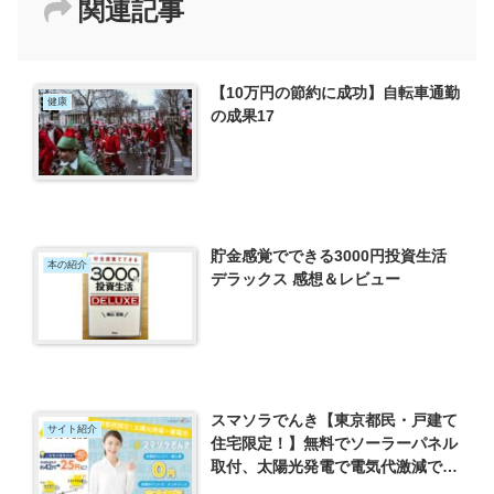
関連記事
【10万円の節約に成功】自転車通勤
健康
の成果17
貯金感覚でできる3000円投資生活
本の紹介
デラックス 感想＆レビュー
スマソラでんき【東京都民・戸建て
サイト紹介
住宅限定！】無料でソーラーパネル
取付、太陽光発電で電気代激減でき
るサービスがアツい！