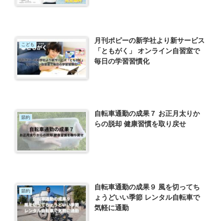
月刊ポピーの新学社より新サービス
こども
「ともがく」 オンライン自習室で
毎日の学習習慣化
自転車通勤の成果７ お正月太りか
節約
らの脱却 健康習慣を取り戻せ
自転車通勤の成果９ 風を切ってち
節約
ょうどいい季節 レンタル自転車で
気軽に通勤