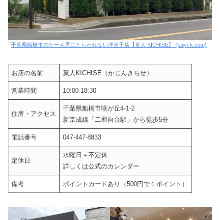
千葉県船橋市のケーキ屋にとらわれない洋菓子店【菓人 KICHISE】 (kajin-k.com)
お店の名前
菓人KICHISE（かじんきちせ）
営業時間
10:00-18:30
千葉県船橋市咲が丘4-1-2
住所・アクセス
新京成線「二和向台駅」から徒歩5分
電話番号
047-447-8833
水曜日＋不定休
定休日
詳しくは公式のカレンダー
備考
ポイントカードあり（500円で１ポイント）