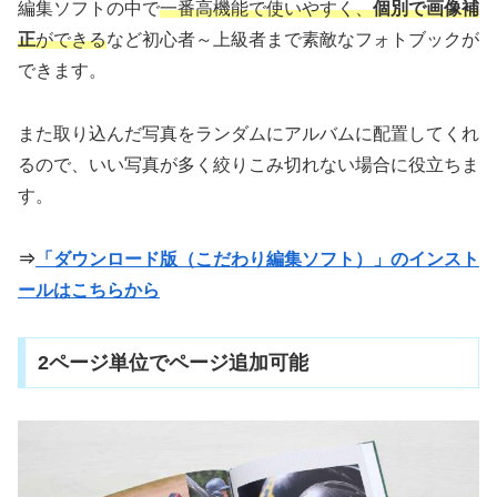
編集ソフトの中で
一番高機能で使いやすく、
個別で画像補
正
ができる
など初心者～上級者まで素敵なフォトブックが
できます。
また取り込んだ写真をランダムにアルバムに配置してくれ
るので、いい写真が多く絞りこみ切れない場合に役立ちま
す。
⇒
「ダウンロード版（こだわり編集ソフト）」のインスト
ールはこちらから
2ページ単位でページ追加可能