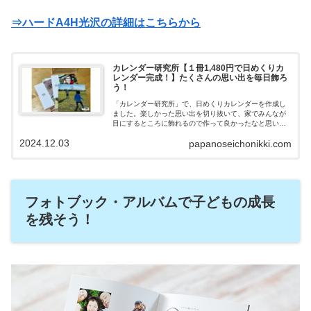
⇒ハードA4H光沢の詳細はこちらから
カレンダー研究所【１冊1,480円で日めくりカ
レンダー完成！】たくさんの思い出を毎日飾ろ
う！
「カレンダー研究所」で、日めくりカレンダーを作成し
ました。楽しかった思い出を切り抜いて、家でみんなが
目にするところに飾れるので作って良かったなと思いま
した。子どもたちも日めくりカレンダーを見て、「ここ
2024.12.03
papanoseichonikki.com
楽しかった！また行きたい！」と、言ってくれるので話
が盛り上がります。毎日楽しむことができる日めくりカ
レンダーが手ごろな価格で作れるので、紹介していきま
す。
フォトブック・アルバムで子どもの成長
を残そう！