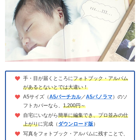
手・目が届くところに
フォトブック・アルバム
があるとないとでは大違い！
A5サイズ（
A5バーチカル
／
A5パノラマ
）のソ
フトカバーなら、
1,200円～
自宅にいながら
簡単に編集でき、プロ並みの仕
上がり
に完成（
ダウンロード版
）
写真をフォトブック・アルバムに残すことで、