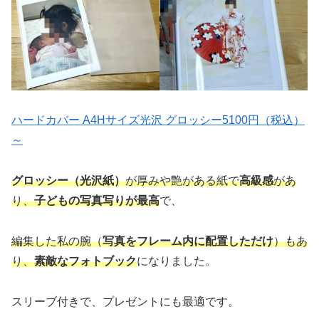
ハードカバー A4Hサイズ光沢 グロッシー5100円（税込）
～
グロッシー（光沢紙）
が厚みや艶がある紙で
高級感
があ
り、
子どもの写真写りが最高
で、
編集した私の腕（
写真をフレーム内に配置しただけ
）もあ
り、
素敵なフォトブック
になりました。
スリーブ付きで、プレゼントにも最適です。