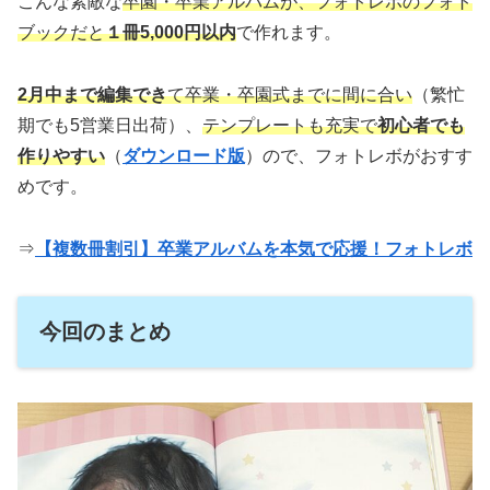
こんな素敵な
卒園・卒業アルバムが、フォトレボのフォト
ブックだと
１冊5,000円以内
で作れます。
2月中まで編集でき
て卒業・卒園式までに間に合い
（繁忙
期でも5営業日出荷）、
テンプレートも充実で
初心者でも
作りやすい
（
ダウンロード版
）ので、フォトレボがおすす
めです。
⇒
【複数冊割引】卒業アルバムを本気で応援！フォトレボ
今回のまとめ