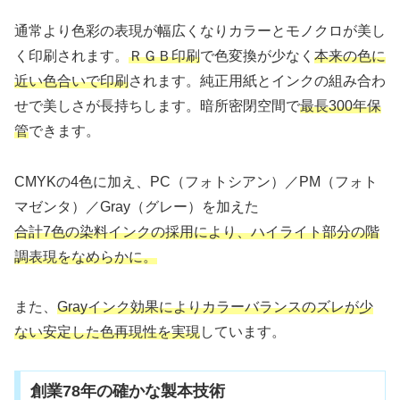
通常より色彩の表現が幅広くなりカラーとモノクロが美し
く印刷されます。
ＲＧＢ印刷
で色変換が少なく
本来の色に
近い色合いで印刷
されます。純正用紙とインクの組み合わ
せで美しさが長持ちします。暗所密閉空間で
最長300年保
管
できます。
CMYKの4色に加え、PC（フォトシアン）／PM（フォト
マゼンタ）／Gray（グレー）を加えた
合計7色の染料インクの採用により、ハイライト部分の階
調表現をなめらかに。
また、
Gray
インク効果によりカラーバランスのズレが少
ない安定した色再現性を実現
しています。
創業78年の確かな製本技術