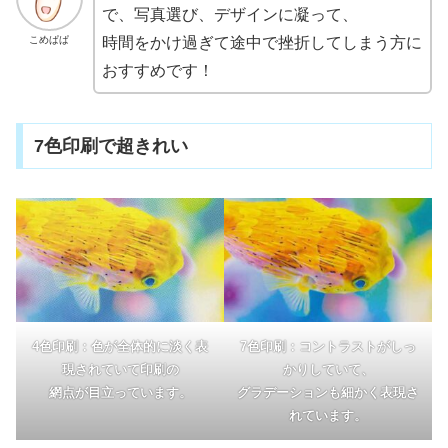
で、写真選び、デザインに凝って、
こめぱぱ
時間をかけ過ぎて途中で挫折してしまう方に
おすすめです！
7色印刷で超きれい
4色印刷：色が全体的に淡く表
7色印刷：コントラストがしっ
現されていて印刷の
かりしていて、
網点が目立っています。
グラデーションも細かく表現さ
れています。