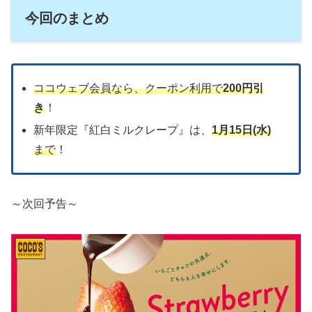
今回のまとめ
ココウェブ会員なら、クーポン利用で
200円引
き
！
新年限定『紅白ミルクレープ』は、
1月15日(水)
まで
！
～次回予告～