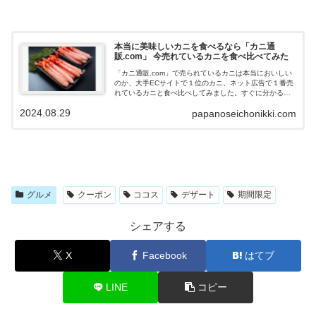
本当に美味しいカニを食べるなら「カニ通
販.com」 今売れているカニを食べ比べてみた
「カニ通販.com」で売られているカニは本当においしい
のか、大手ECサイトで１位のカニ、ネット広告で１番売
れているカニと食べ比べしてみました。すぐに分かるの
は大きさ、しかしその大きさにはドーピングともいえる
2024.08.29
papanoseichonikki.com
衝撃的な事実が...「カニ通販.com」のカニが１番おいし
かったので、紹介していきます。
グルメ
クーポン
ココス
デザート
期間限定
シェアする
X
Facebook
はてブ
LINE
コピー