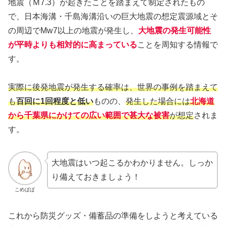
地震（Ｍ7.3）が起きたことを踏まえて制定されたもの
で、日本海溝・千島海溝沿いの巨大地震の想定震源域とそ
の周辺でMw7以上の地震が発生し、
大地震の発生可能性
が平時よりも相対的に高まっている
ことを周知する情報で
す。
実際に後発地震が発生する確率は、世界の事例を踏まえて
も
百回に1回程度と低い
ものの、
発生した場合には
北海道
から千葉県にかけての広い範囲で甚大な被害
が想定
されま
す。
大地震はいつ起こるかわかりません。しっか
り備えておきましょう！
こめぱぱ
これから防災グッズ・備蓄品の準備をしようと考えている