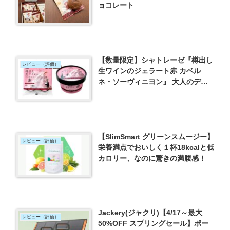
ョコレート
【数量限定】シャトレーゼ『樽出し
レビュー（評価）
生ワインのジェラート赤 カベル
ネ・ソーヴィニヨン』 大人のデザ
ート
【SlimSmart グリーンスムージー】
レビュー（評価）
栄養満点でおいしく１杯18kcalと低
カロリー、なのに驚きの満腹感！
Jackery(ジャクリ)【4/17～最大
レビュー（評価）
50%OFF スプリングセール】ポー