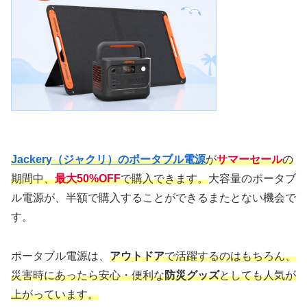
Jackery（ジャクリ）のポータブル電源
が
サマーセール
の
期間中、
最大50%OFF
で購入できます。
大容量のポータブ
ル電源が、半額で購入することができるまたとない機会で
す。
ポータブル電源は、
アウトドア
で活躍するのはもちろん、
災害時にあったら安心・便利な
防災グッズ
としても人気が
上がっています。