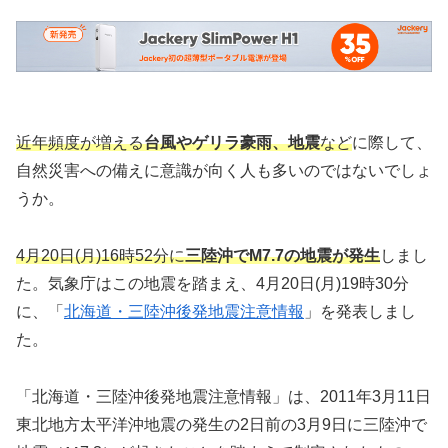
近年頻度が増える
台風やゲリラ豪雨、地震
など
に際して、
自然災害への備えに意識が向く人も多いのではないでしょ
うか。
4月20日(月)16時52分に
三陸沖でM7.7の地震が発生
しまし
た。気象庁はこの地震を踏まえ、4月20日(月)19時30分
に、「
北海道・三陸沖後発地震注意情報
」を発表しまし
た。
「北海道・三陸沖後発地震注意情報」は、2011年3月11日
東北地方太平洋沖地震の発生の2日前の3月9日に三陸沖で