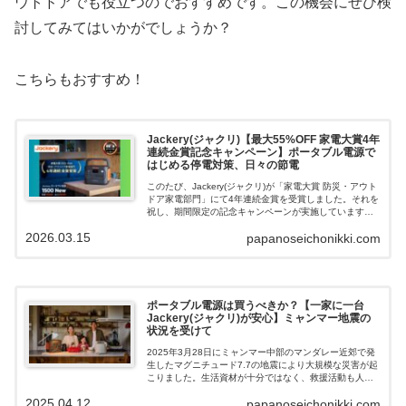
ウトドアでも役立つのでおすすめです。この機会にぜひ検
討してみてはいかがでしょうか？
こちらもおすすめ！
Jackery(ジャクリ)【最大55%OFF 家電大賞4年
連続金賞記念キャンペーン】ポータブル電源で
はじめる停電対策、日々の節電
このたび、Jackery(ジャクリ)が「家電大賞 防災・アウト
ドア家電部門」にて4年連続金賞を受賞しました。それを
祝し、期間限定の記念キャンペーンが実施しています。
現在実施中の「最大50%OFF 新生活セール」に加え、さ
2026.03.15
papanoseichonikki.com
らに割引となる特別クーポンでもっとお得に金賞受賞製
品「Jackery ポータブル電源 1500 New」を購入すること
ができます。リーズナブルで使えるポータブル電源を探
されていた方は、この機会にぜひ購入を検討してみては
いかがでしょうか？私もジャクリのポータブル電源にし
て停電対策、節電もできて良かったので、魅力をお届け
ポータブル電源は買うべきか？【一家に一台
していきたいと思います。「Jackery ポータブル電源
Jackery(ジャクリ)が安心】ミャンマー地震の
1500 New」、セール情報、ポータブル電源の使い方につ
状況を受けて
いて紹介していきます。
2025年3月28日にミャンマー中部のマンダレー近郊で発
生したマグニチュード7.7の地震により大規模な災害が起
こりました。生活資材が十分ではなく、救援活動も人員
や機材が不足しているため、復旧には相当の時間がかか
2025.04.12
papanoseichonikki.com
ることから、避難生活は長期に及ぶとみられます。避難