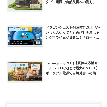
タブル電源で自然災害への備え、節
電活用術
ドラゴンクエスト40周年記念【『か
レビュー（評価）
いしんのいってき』再び】今度はキ
ングスライムが目薬に！「ロートジ
ー」 発売日から数日、ここで買え
ました！
Jackery(ジャクリ)【夏休み応援セ
レビュー（評価）
ール ～8/11(火)まで最大45%OFF】
ポータブル電源で自然災害への備
え、節電活用術