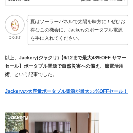
生活がどのくらい続くのか、地震の規模、支援など、そ
のときになってみないとわかりません。災害時に頼りに
なるのは自分自身、やはり「備えあれば憂うれいなし」
です。しかし、なんでもかんでも備えるのは、いざとい
うときに邪魔になったり、管理が行き届かず災害時に使
夏はソーラーパネルで太陽を味方に！ぜひお
えないなんてことも起こるかもしれません。なので、最
低限入っている防災バック、水・食料など用意しておく
得なこの機会に、Jackeryのポータブル電源
必要がありますが、普段使わないものを置く場所を確保
することや賞味期限があり、我が家は防災バックは買い
こめぱぱ
を手に入れてください。
ましたが、長期保存の水・食料はやや高く、場所も確保
できていないため、備蓄できていない状況です。です
が、ポータブル電源なら、おでかけの便利グッズ、日々
の節電にもすぐに使え、災害はもちろん停電などの大規
以上、
Jackery(ジャクリ)【6/12まで最大48%OFF サマー
模な災害でなくても役立ちます。私もジャクリのポータ
ブル電源にして、アウトドア・節電・防災対策がすべて
セール】ポータブル電源で自然災害への備え、節電活用
叶い、一家に一台あっても損することはないと思いまし
た。ポータブル電源は買うべきかどうか、悩んでいる方
術
、という記事でした。
におすすめのアイテムを紹介していきます。
Jackeryの大容量ポータブル電源が
最大○○%OFF
セール！