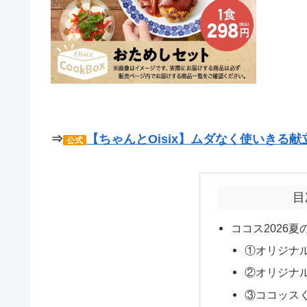
⇒
【ちゃんとOisix】ムダなく使いきる献
公式
目
ココス2026夏
①オリジナル
②オリジナル
③ココッス