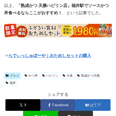
以上、
「熟成かつ 天膳ハピリン店」福井駅でソースかつ
丼食べるならここがおすすめ！
、という記事でした。
⇒
らでぃっしゅぼーや｜おためしセットの購入
グルメ
かつ丼
ハピリン
主食
熟成かつ天膳
福井
シェアする
X
Facebook
はてブ