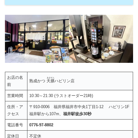
お店の名
あまぜん
熟成かつ
天膳
ハピリン店
前
営業時間
10:30～21:30 (ラストオーダー21時)
住所・ア
〒910-0006 福井県福井市中央1丁目1-12 ハピリン1F
クセス
福井駅から107m、
福井駅徒歩30秒
電話番号
0776-97-8802
定休日
不定休