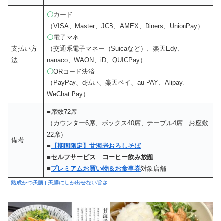
〇
カード
（VISA、Master、JCB、AMEX、Diners、UnionPay）
〇
電子マネー
支払い方
（交通系電子マネー（Suicaなど）、楽天Edy、
法
nanaco、WAON、iD、QUICPay）
〇
QRコード決済
（PayPay、d払い、楽天ペイ、au PAY、Alipay、
WeChat Pay）
■席数72席
（カウンター6席、ボックス40席、テーブル4席、お座敷
22席）
備考
■
【期間限定】甘海老おろしそば
■セルフサービス コーヒー飲み放題
■
プレミアムお買い物＆お食事券
対象店舗
熟成かつ天膳 | 天膳にしか出せない旨さ