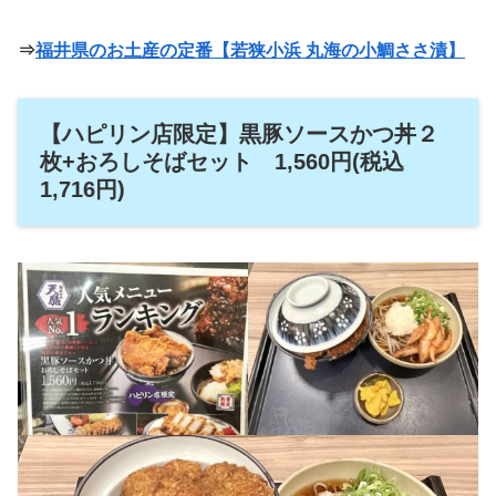
⇒
福井県のお土産の定番【若狭小浜 丸海の小鯛ささ漬】
【ハピリン店限定】黒豚ソースかつ丼２
枚+おろしそばセット 1,560円(税込
1,716円)