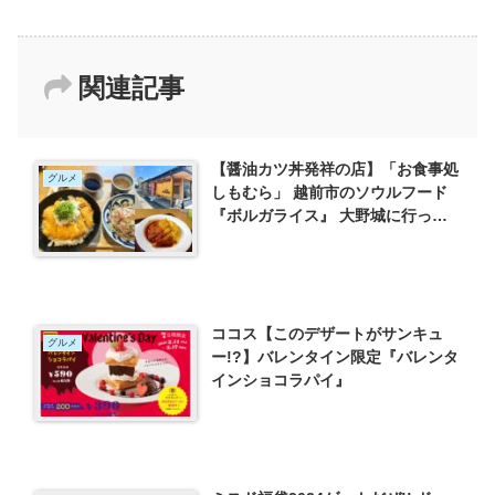
関連記事
【醤油カツ丼発祥の店】「お食事処
グルメ
しもむら」 越前市のソウルフード
『ボルガライス』 大野城に行った
らランチはここ！
ココス【このデザートがサンキュ
グルメ
ー!?】バレンタイン限定『バレンタ
インショコラパイ』