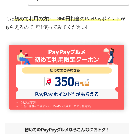
また
初めて利用の方
は、
350円
相当のPayPayポイント
が
もらえるのでぜひ使ってみてください!