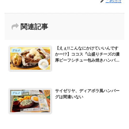
こめぱぱ
関連記事
【えぇ!!こんなにかけていいんです
グルメ
かー!?】ココス『山盛りチーズの濃
厚ビーフシチュー包み焼きハンバー
グ』
サイゼリヤ、ディアボラ風ハンバー
グルメ
グは間違いない