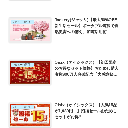
Jackery(ジャクリ)【最大50%OFF
レビュー（評価）
新生活セール】ポータブル電源で自
然災害への備え、節電活用術
Oisix（オイシックス）【初回限定
レビュー（評価）
のお得なセット価格】おためし購入
者数600万人突破記念「大感謝祭セ
ールおためしセット」
Oisix（オイシックス）【人気15品
レビュー（評価）
が1,980円！】招福セールおためし
セットがお得!!