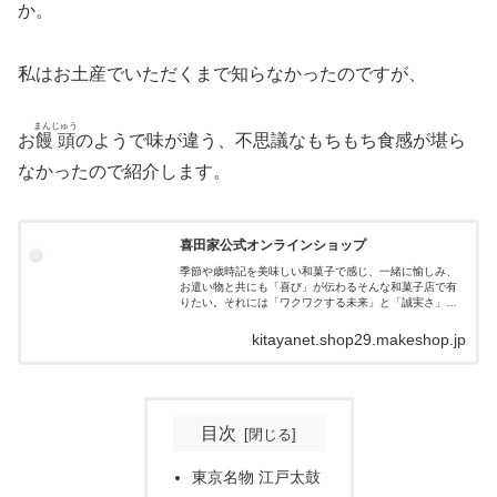
か。
私はお土産でいただくまで知らなかったのですが、
まんじゅう
お
饅頭
のようで味が違う、不思議なもちもち食感が堪ら
なかったので紹介します。
喜田家公式オンラインショップ
季節や歳時記を美味しい和菓子で感じ、一緒に愉しみ、
お遣い物と共にも「喜び」が伝わるそんな和菓子店で有
りたい。それには「ワクワクする未来」と「誠実さ」が
必要であると、「喜ばせ屋」喜田家は思っております。
kitayanet.shop29.makeshop.jp
目次
東京名物 江戸太鼓