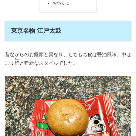
おわりに
東京名物 江戸太鼓
昔ながらのお饅頭と異なり、もちもち皮は醤油風味、中は
あん
ごま
餡
と斬新なスタイルでした。