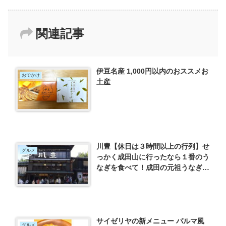
関連記事
伊豆名産 1,000円以内のおススメお
おでかけ
土産
川豊【休日は３時間以上の行列】せ
グルメ
っかく成田山に行ったなら１番のう
なぎを食べて！成田の元祖うなぎ専
門店
サイゼリヤの新メニュー パルマ風
グルメ