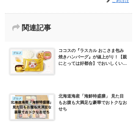
こめぱぱ
関連記事
ココスの『ラスカル おこさま包み
グルメ
焼きハンバーグ』が値上がり！【親
にとっては好都合】でおいしくいた
だいています
北海道海産「海鮮特盛膳」 見た目
グルメ
もお腹も大満足な豪華でおトクなお
せち