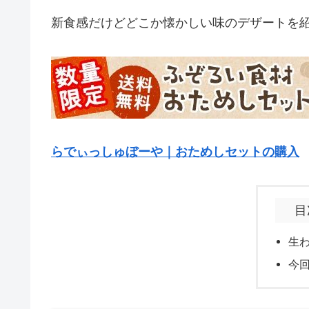
新食感だけどどこか懐かしい味のデザートを
らでぃっしゅぼーや｜おためしセットの購入
目
生
今