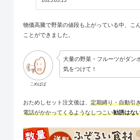
2025.03.13
られてくるので冷蔵
り・自動引き落とし
てくるようなしつこ
ぃっしゅぼーやのふ
物価高騰で野菜の値段も上がっている中、こん
す。
ことができました。
大量の野菜・フルーツがダン
気をつけて！
こめぱぱ
おためしセット注文後は、
定期縛り・自動引
電話がかかってくるようなしつこい
勧誘はな