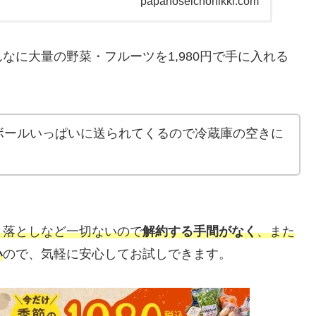
papanoseichonikki.com
庫の空きに気をつけて！おためしセット注文後は、定期縛
など一切ないので解約する手間がなく、また電話がかかっ
い勧誘はないので、気軽に安心してお試しできます。らで
ぞろい食材おためしセットがお得なので紹介していきま
なに大量の野菜・フルーツを1,980円で手に入れる
ボールいっぱいに送られてくるので冷蔵庫の空きに
き落としなど一切ないので
解約する手間がなく
、また
い
ので、気軽に安心してお試しできます。