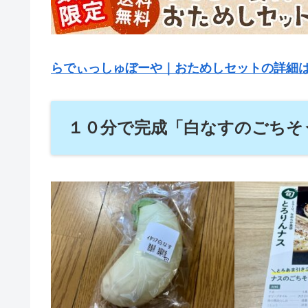
らでぃっしゅぼーや｜おためしセットの詳細
１０分で完成「白なすのごちそ