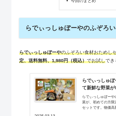
今回のまとめ
らでぃっしゅぼーやのふぞろい
らでぃっしゅぼーや
のふぞろい食材おためし
定、送料無料、1,980円（税込）
でお試し
でき
らでぃっしゅぼ
て新鮮な野菜が
らでぃっしゅぼーや
菜が、初めての方限定
セットです。物価高
フルーツを1,980