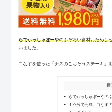
らでぃっしゅぼーや
のふぞろい食材おためし
いました。
白なすを使った「ナスのごちそうステーキ」
目
らでぃっしゅぼーやの
１０分で完成「白なす