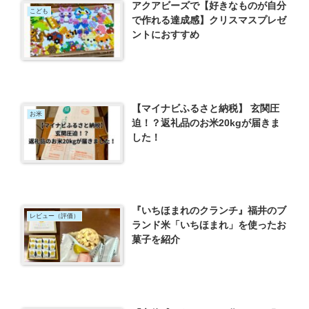
アクアビーズで【好きなものが自分
こども
で作れる達成感】クリスマスプレゼ
ントにおすすめ
【マイナビふるさと納税】 玄関圧
お米
迫！？返礼品のお米20kgが届きま
した！
『いちほまれのクランチ』福井のブ
レビュー（評価）
ランド米「いちほまれ」を使ったお
菓子を紹介