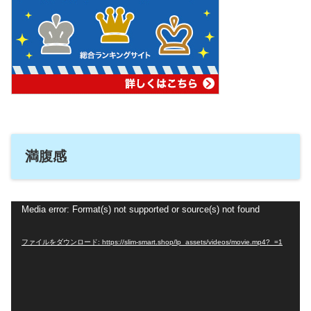
満腹感
動
Media error: Format(s) not supported or source(s) not found
画
ファイルをダウンロード: https://slim-smart.shop/lp_assets/videos/movie.mp4?_=1
プ
レ
ー
ヤ