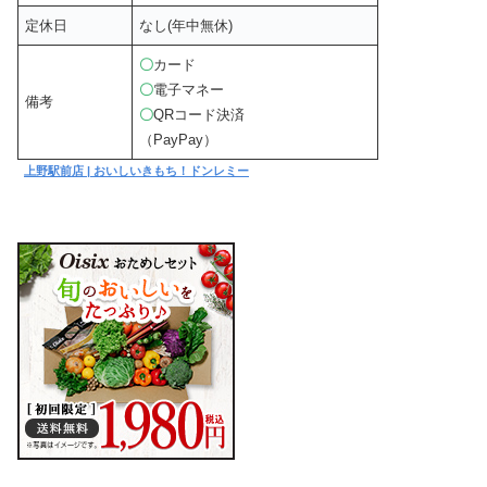
定休日
なし(年中無休)
〇
カード
〇
電子マネー
備考
〇
QRコード決済
（PayPay）
上野駅前店 | おいしいきもち！ドンレミー