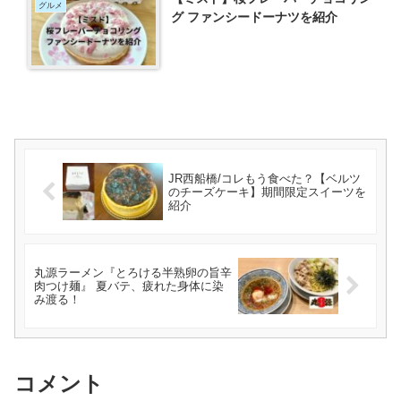
グルメ
グ ファンシードーナツを紹介
JR西船橋/コレもう食べた？【ベルツ
のチーズケーキ】期間限定スイーツを
紹介
丸源ラーメン『とろける半熟卵の旨辛
肉つけ麺』 夏バテ、疲れた身体に染
み渡る！
コメント