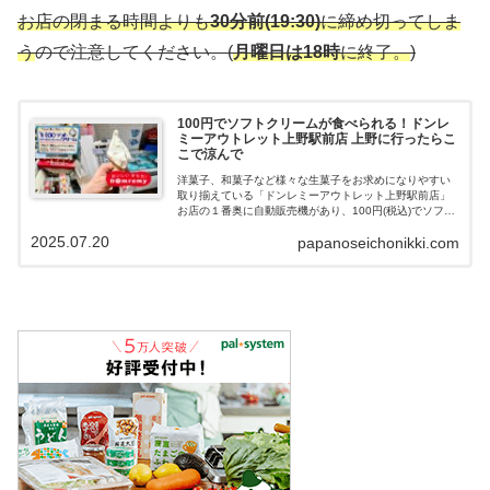
お店の閉まる時間よりも
30分前(19:30)
に締め切ってしま
う
ので注意してください。(
月曜日は18時
に終了。
)
100円でソフトクリームが食べられる！ドンレ
ミーアウトレット上野駅前店 上野に行ったらこ
こで涼んで
洋菓子、和菓子など様々な生菓子をお求めになりやすい
取り揃えている「ドンレミーアウトレット上野駅前店」
お店の１番奥に自動販売機があり、100円(税込)でソフト
クリームを購入することができます。100円なのにミルク
2025.07.20
papanoseichonikki.com
感が濃厚でクオリティーの高いソフトクリームを楽しむ
ことができたので紹介していきます。