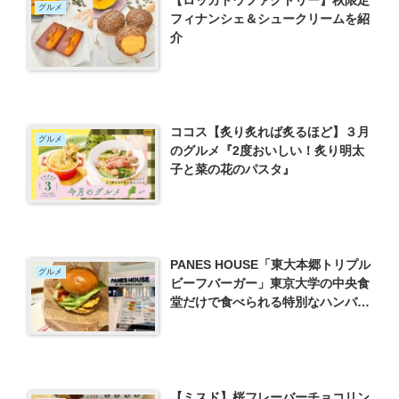
グルメ
フィナンシェ＆シュークリームを紹
介
ココス【炙り炙れば炙るほど】３月
グルメ
のグルメ『2度おいしい！炙り明太
子と菜の花のパスタ』
PANES HOUSE「東大本郷トリプル
グルメ
ビーフバーガー」東京大学の中央食
堂だけで食べられる特別なハンバー
ガー 文京区 本郷
【ミスド】桜フレーバーチョコリン