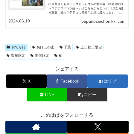
松重豊さんもステテコドットコムの愛用者「松重見聞録
～ステテコパンツ編～」はこちらからどうぞ↓【大分編】
松重豊、愛用ステテコに異変？工場に潜入します。 -
YouTube 松重豊が日本全国のものづくりの現場を訪ね、
2024.06.10
papanoseichonikki.com
モノの魅力や作り手の思いを伝える「松重見聞録」。 シ
リーズ第3弾は大分県国東市のステテコ工場。本人も長く
愛用している「steteco.com」のカラフルで現代的なステ
テコ、その縫製に込められた細かすぎるこだわりに迫
る。さらに新商品は“ノーパンでもはける“ステテコだとい
う。夏にもってこい！と企画者が熱弁する、その使用感
とはー？松重豊さんはステテコの愛用者で、動画にて
おでかけ
あけぼの山
千葉
土日祝日限定
「ステテコドットコム」が作るステテコの魅力について
語っています。
数量限定
期間限定
柏
シェアする
X
Facebook
はてブ
LINE
コピー
こめぱぱをフォローする