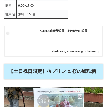
開園
9:00~17:00
駐車場
無料、558台
あけぼの山農業公園・あけぼの山公園
akebonoyama-nougyoukouen.jp
【土日祝日限定】桜プリン & 桜の琥珀糖