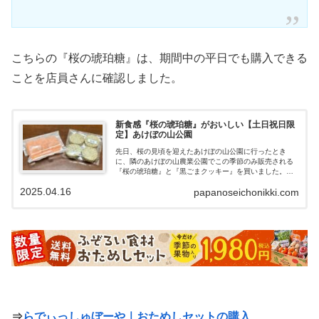
こちらの『桜の琥珀糖』は、期間中の平日でも購入できる
ことを店員さんに確認しました。
新食感『桜の琥珀糖』がおいしい【土日祝日限
定】あけぼの山公園
先日、桜の見頃を迎えたあけぼの山公園に行ったとき
に、隣のあけぼの山農業公園でこの季節のみ販売される
『桜の琥珀糖』と『黒ごまクッキー』を買いました。期
間限定の春らしいデザートがおいしかったので、紹介し
2025.04.16
papanoseichonikki.com
ていきます。
⇒
らでぃっしゅぼーや｜おためしセットの購入