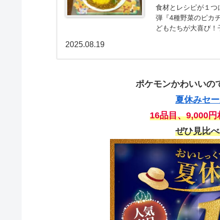
食材とレシピが１つに
弾『4種野菜のピカ
どもたちが大喜び！
た！『4種野菜のピ
2025.08.19
もお腹も大満足させ
チュウカレー』の販売期
『4種野菜のピカチ
らから↓
ポケモンかわいいの
夏休みセー
16品目、9,000円
ぜひ見比べ