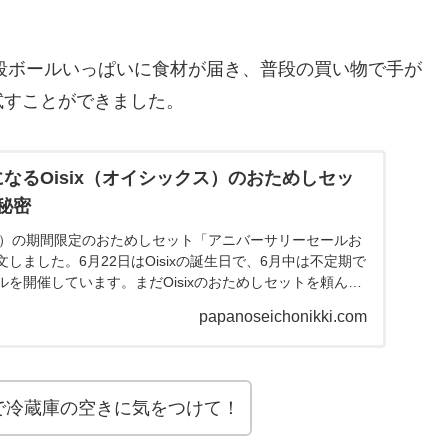
て段ボールいっぱいに食材が届き、普段の買い物で手が
試すことができました。
得になるOisix（オイシックス）のおためしセッ
秘密
クス）の期間限定のおためしセット「アニバーサリーセールお
しました。6月22日はOisixの誕生日で、6月中は不定期で
を開催しています。まだOisixのおためしセットを頼んだ
中に注文すると通常よりも3,000円もお得にお試しできる
papanoseichonikki.com
isixで期間限定の「アニバーサリーセールおためしセッ
、紹介していきます。
で冷蔵庫の空きに気をつけて！