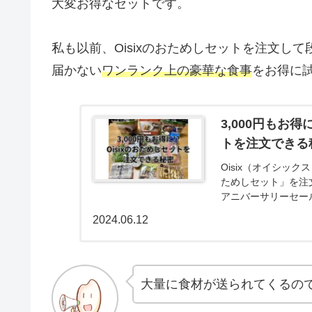
大変お得なセットです。
私も以前、Oisixのおためしセットを注文し
届かない
ワンランク上の豪華な食事
をお得に
3,000円もお
トを注文できる
Oisix（オイシッ
ためしセット」を注文
アニバーサリーセール
ことがない方は、今月
2024.06.12
のでおすすめです。O
ト」を注文したので
大量に食材が送られてくるの