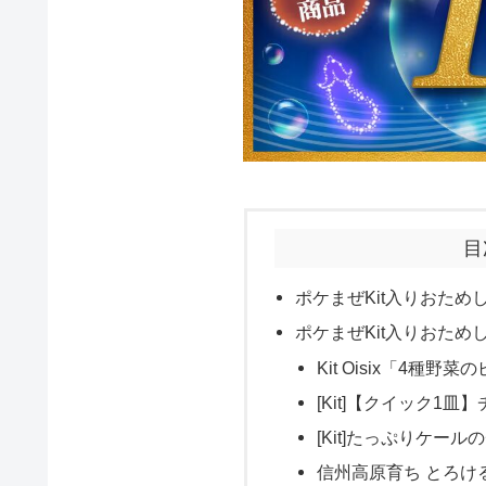
目
ポケまぜKit入りおた
ポケまぜKit入りおた
Kit Oisix「4種
[Kit]【クイック1
[Kit]たっぷりケー
信州高原育ち とろける