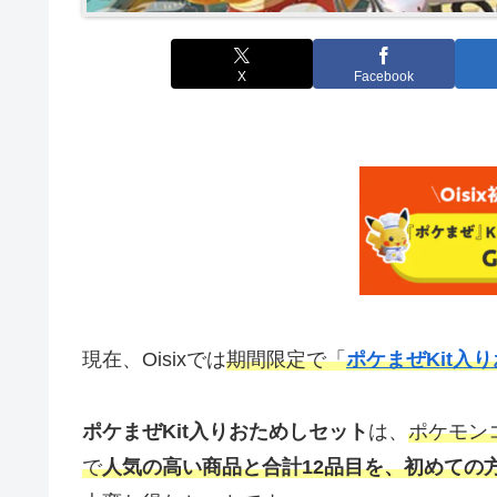
X
Facebook
現在、Oisixでは
期間限定で「
ポケまぜKit入
ポケまぜKit入りおためしセット
は、
ポケモン
で
人
気の高い商品と合計12品目を、初めての方