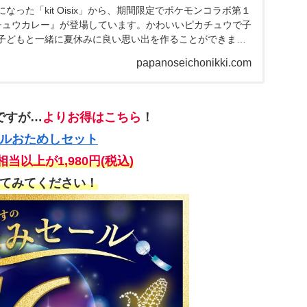
なった「kit Oisix」から、期間限定でポケモンコラボ第１
チュウカレー』が登場しています。かわいいピカチュウで子
子どもと一緒に夏休みに良い思い出を作ることができまし
カチュウカレー』は、時短で簡単に作ることができ、見た目
papanoseichonikki.com
ることができたので紹介していきます。※『4種野菜のピカ
間は、2025年8月21日(木)10:00まで。初めての方限定
ュウカレー』が「ポケまぜKit入りおためしセット」はこち
ですが…
よりお得はこちら
！
ルおためしセット
相当以上が1,980円(税込)
てみてください！