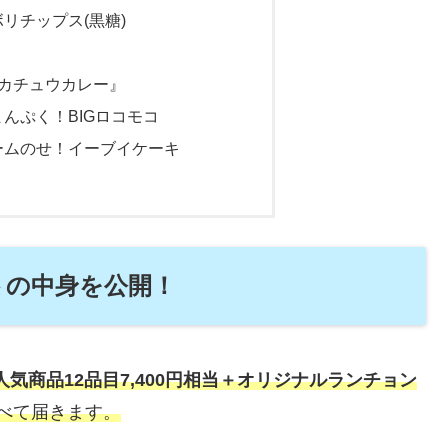
リチップス(黒糖)
カチュウカレー』
んぷく！BIGロコモコ
ームのせ！イーブイケーキ
トの中身を公開！
人気商品12品目7,400円相当＋オリジナルランチョン
べて届きます。