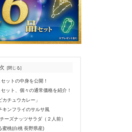
次
めしセットの中身を公開！
めしセット、個々の通常価格を紹介！
野菜のピカチュウカレー」
皿】チキンフライのサルサ風
ルのチーズナッツサラダ（２人前）
蜜桃(白桃 長野県産)