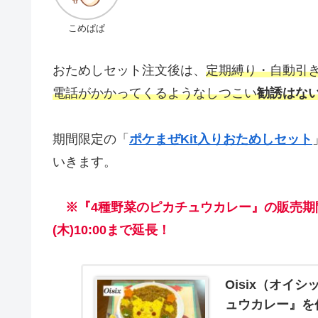
こめぱぱ
おためしセット注文後は、
定期縛り・自動引
電話がかかってくるようなしつこい
勧誘はな
期間限定の「
ポケまぜKit入りおためしセット
いきます。
※『4種野菜のピカチュウカレー』の販売期
(木)10:00まで延長！
Oisix（オイ
ュウカレー』を