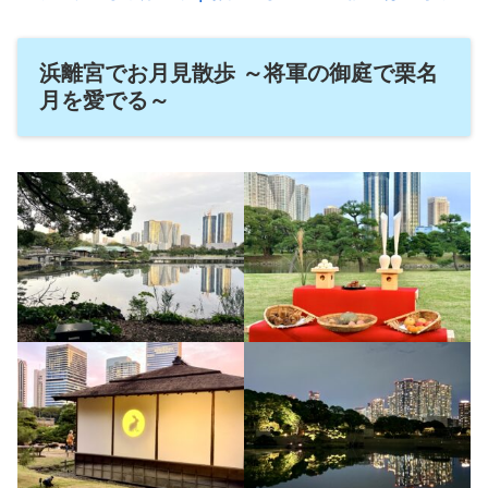
浜離宮でお月見散歩 ～将軍の御庭で栗名
月を愛でる～