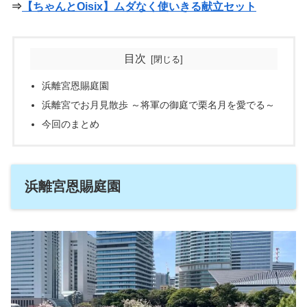
⇒
【ちゃんとOisix】ムダなく使いきる献立セット
目次
浜離宮恩賜庭園
浜離宮でお月見散歩 ～将軍の御庭で栗名月を愛でる～
今回のまとめ
浜離宮恩賜庭園