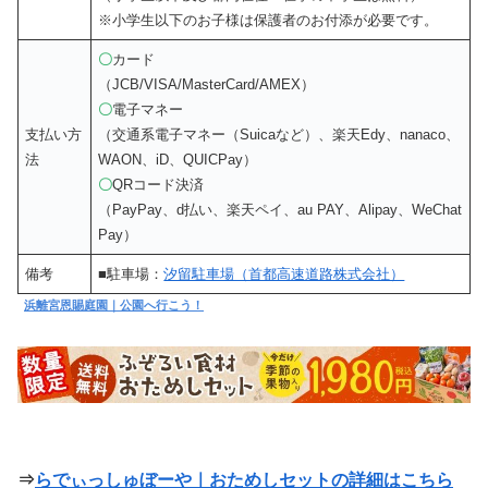
※小学生以下のお子様は保護者のお付添が必要です。
〇
カード
（JCB/VISA/MasterCard/AMEX）
〇
電子マネー
支払い方
（交通系電子マネー（Suicaなど）、楽天Edy、nanaco、
法
WAON、iD、QUICPay）
〇
QRコード決済
（PayPay、d払い、楽天ペイ、au PAY、Alipay、WeChat
Pay）
備考
■駐車場：
汐留駐車場（首都高速道路株式会社）
浜離宮恩賜庭園｜公園へ行こう！
⇒
らでぃっしゅぼーや｜おためしセットの詳細はこちら