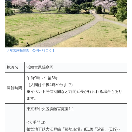
浜離宮恩賜庭園｜公園へ行こう！
施設名
浜離宮恩賜庭園
午前9時～午後5時
（入園は午後4時30分まで）
開館時間
※イベント開催期間など時間延長が行われる場合もあり
ます。
東京都中央区浜離宮庭園1-1
<大手門口>
都営地下鉄大江戸線「築地市場」(E18)「汐留」(E19)・