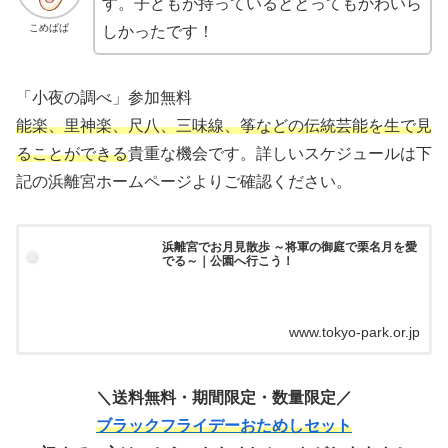
す。子どもが持っているととってもかわいら
こめぱぱ
しかったです！
「小夜の調べ」参加無料
能楽、里神楽、尺八、三味線、筝などの伝統芸能を生で見
ることができる
貴重な機会です。詳しいスケジュールは下
記の浜離宮ホームページよりご確認ください。
浜離宮でお月見散歩 ～将軍の御庭で栗名月を愛
でる～｜公園へ行こう！
www.tokyo-park.or.jp
＼送料無料・期間限定・数量限定／
ブラックフライデーおためしセット