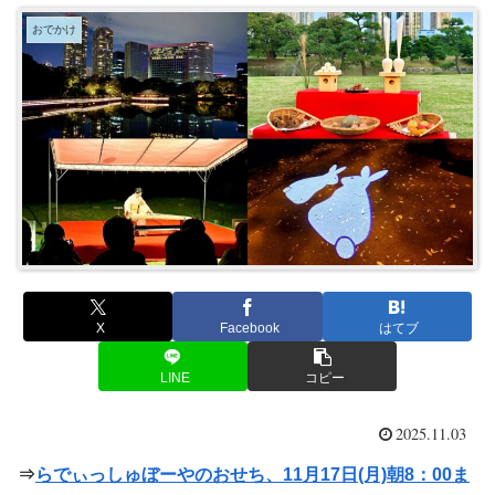
おでかけ
X
Facebook
はてブ
LINE
コピー
2025.11.03
⇒
らでぃっしゅぼーやのおせち、11月17日(月)朝8：00ま