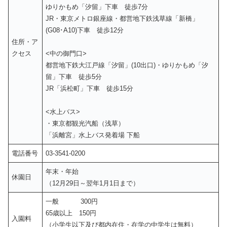
ゆりかもめ「汐留」下車 徒歩7分
JR・東京メトロ銀座線・都営地下鉄浅草線「新橋」
(G08･A10)下車 徒歩12分
住所・ア
クセス
<中の御門口>
都営地下鉄大江戸線「汐留」(10出口)・ゆりかもめ「汐
留」下車 徒歩5分
JR「浜松町」下車 徒歩15分
<水上バス>
・東京都観光汽船（浅草）
「浜離宮」水上バス発着場 下船
電話番号
03-3541-0200
年末・年始
休園日
（12月29日～翌年1月1日まで）
一般 300円
65歳以上 150円
入園料
（小学生以下及び都内在住・在学の中学生は無料）