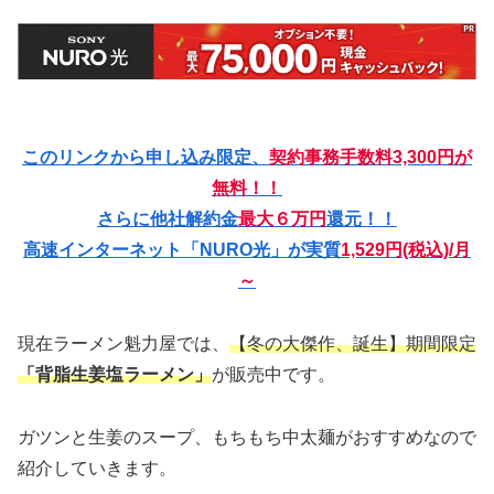
このリンクから申し込み限定、
契約事務手数料3,300円が
無料！！
さらに他社解約金
最大６万円
還元！！
高速インターネット「NURO光」が実質
1,529円(税込)/月
～
現在ラーメン魁力屋では、
【冬の大傑作、誕生】期間限定
「背脂生姜塩ラーメン」
が販売中です。
ガツンと生姜のスープ、もちもち中太麺がおすすめなので
紹介していきます。