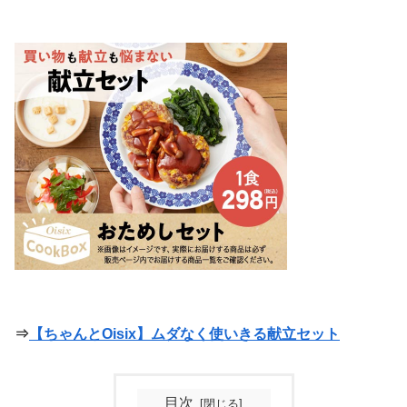
⇒
【ちゃんとOisix】ムダなく使いきる献立セット
目次