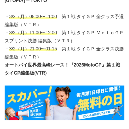
[UTOPIA] ─ TOKYO
・
3/2（月）08:00〜11:00
第１戦 タイＧＰ 全クラス予選
編集版（ＶＴＲ）
・
3/2（月）11:00〜12:00
第１戦 タイＧＰ ＭｏｔｏＧＰ
スプリント決勝 編集版（ＶＴＲ）
・
3/2（月）21:00〜01:15
第１戦 タイＧＰ 全クラス決勝
編集版（ＶＴＲ）
オートバイ世界最高峰レース！『2026MotoGP』第１戦
タイGP編集版(VTR)