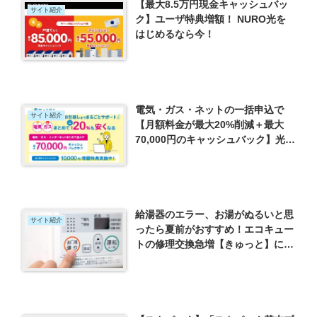
【最大8.5万円現金キャッシュバッ
サイト紹介
ク】ユーザ特典増額！ NURO光を
はじめるなら今！
電気・ガス・ネットの一括申込で
サイト紹介
【月額料金が最大20%削減＋最大
70,000円のキャッシュバック】光熱
費の見直しなら「電気の手続きサポ
ートセンター」
給湯器のエラー、お湯がぬるいと思
サイト紹介
ったら夏前がおすすめ！エコキュー
トの修理交換急増【きゅっと】にお
まかせで最大17万円の補助金