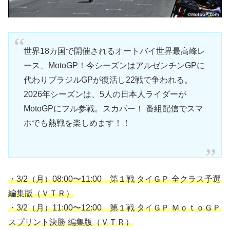
世界18カ国で開催されるオートバイ世界最高峰レ
ース、MotoGP！今シーズンはアルゼンチンGPに
代わりブラジルGPが復活し22戦で争われる。
2026年シーズンは、5人の日本人ライダーが
MotoGPにフル参戦。スカパー！ 番組配信でスマ
ホでも熱戦を楽しめます！！
・
3/2（月）08:00〜11:00
第１戦 タイＧＰ 全クラス予選
編集版（ＶＴＲ）
・
3/2（月）11:00〜12:00
第１戦 タイＧＰ ＭｏｔｏＧＰ
スプリント決勝 編集版（ＶＴＲ）