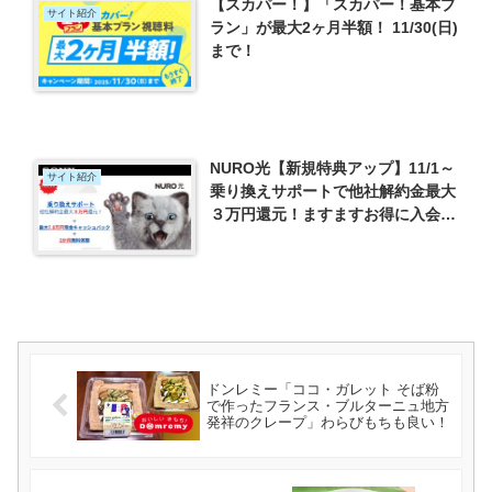
【スカパー！】「スカパー！基本プ
サイト紹介
ラン」が最大2ヶ月半額！ 11/30(日)
まで！
NURO光【新規特典アップ】11/1～
サイト紹介
乗り換えサポートで他社解約金最大
３万円還元！ますますお得に入会で
きます
ドンレミー「ココ・ガレット そば粉
で作ったフランス・ブルターニュ地方
発祥のクレープ」わらびもちも良い！