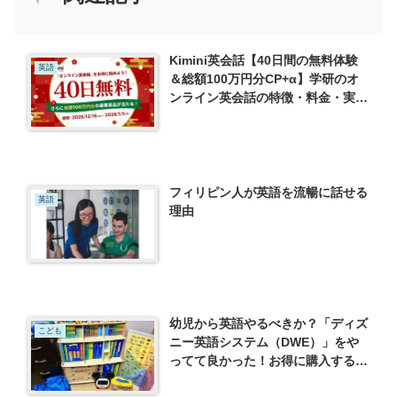
Kimini英会話【40日間の無料体験
英語
＆総額100万円分CP+α】学研のオ
ンライン英会話の特徴・料金・実際
にやってみた！
フィリピン人が英語を流暢に話せる
英語
理由
幼児から英語やるべきか？「ディズ
こども
ニー英語システム（DWE）」をや
ってて良かった！お得に購入する方
法、使い方を紹介