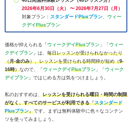
40日間無料体験レッスン（40レッスン分）
2026年6月30日（火） 〜 2026年7月27日（月）
対象プラン：
スタンダード
Plus
プラン
、
ウィー
クデイ
Plus
プラン
価格が抑えられる
「
ウィークデイ
Plus
プラン
」「
ウィー
クデイプラン
」
は、
毎日レッスンが受けられなかったり
（
月‐金のみ
）
、レッスンを受けられる時間枠が短め（
9-
16時
）
なので、
「
ウィークデイ
Plus
プラン
」「
ウィーク
デイプラン
」
ではじめる方は気をつけましょう。
私のおすすめは、
レッスンを受けられる曜日・時間の制限
がなく、すべてのサービスが利用できる
『
スタンダード
Plusプラン
』
です。まずは無料体験中に色々なコンテン
ツを使ってみましょう。