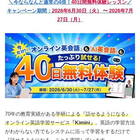
＼
今ならなんと通常の4倍！
40日間無料体験
レッスン
／
キャンペーン期間：
2026年6月30日（火） 〜 2026年7月
27日（月）
70年の教育実績がある
学研による『話せるようになる』
オンライン英語学習サービス
「Kimini」
。英語の学習方法
がわからない方でもシステムに沿って学習をするだけで