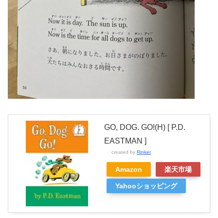
GO, DOG. GO!(H) [ P.D.
EASTMAN ]
created by
Rinker
Amazon
楽天市場
Yahooショッピング