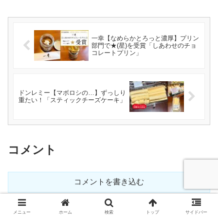
一幸【なめらかとろっと濃厚】プリン
部門で★(星)を受賞「しあわせのチョ
コレートプリン」
ドンレミー【マボロシの…】ずっしり
重たい！「スティックチーズケーキ」
コメント
コメントを書き込む
ホーム
英語
メニュー
ホーム
検索
トップ
サイドバー