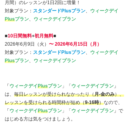
月間）のレッスンが1日2回に増量！
対象プラン：
スタンダードPlusプラン
、
ウィークデイ
Plus
プラン
、
ウィークデイプラン
■
10日間無料
+
初月無料
■
2026年6月9日（火）
〜 2026年6月15日（月）
対象プラン：
スタンダードPlusプラン
、
ウィークデイ
Plus
プラン
、
ウィークデイプラン
「
ウィークデイ
Plus
プラン
」「
ウィークデイプラン
」
は、
毎日レッスンが受けられなかったり
（
月‐金のみ
）
、
レッスンを受けられる時間枠が短め（
9-16時
）
なので、
「
ウィークデイ
Plus
プラン
」「
ウィークデイプラン
」
で
はじめる方は気をつけましょう。