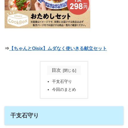
⇒
【ちゃんとOisix】ムダなく使いきる献立セット
目次
干支石守り
今回のまとめ
干支石守り