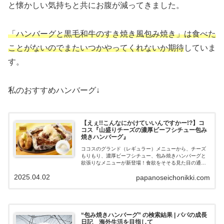
と懐かしい気持ちと共にお腹が減ってきました。
「ハンバーグと黒毛和牛のすき焼き風包み焼き」は食べた
ことがないのでまたいつかやってくれないか期待
していま
す。
私のおすすめハンバーグ↓
【えぇ!!こんなにかけていいんですかー!?】コ
コス『山盛りチーズの濃厚ビーフシチュー包み
焼きハンバーグ』
ココスのグランド（レギュラー）メニューから、チーズ
もりもり、濃厚ビーフシチュー、包み焼きハンバーグと
欲張りなメニューが新登場！食欲をそそる見た目の通
り、一口食べたらもう止まらなくなるおいしさです！
2025.04.02
papanoseichonikki.com
『山盛りチーズの濃厚ビーフシチュー包み焼きハンバー
グ』をいただいたので、紹介していきます。
“包み焼きハンバーグ” の検索結果 | パパの成長
日記 海外生活を目指して