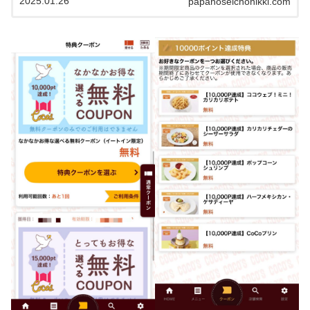
2025.01.26
papanoseichonikki.com
ることで家族もプレゼントされます（※最大4名まで）。
無料で誕生月にもらえるデザートがステキだったので紹
介していきます。