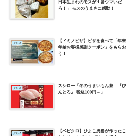
日本生まれのモスが１番ウマいだ
ろ！」 モスのうまさに感動！
【ドミノピザ】ピザを食べて「年末
グルメ
年始お客様感謝クーポン」をもらお
う！
スシロー「冬のうまいもん祭 『び
グルメ
んとろ』 税込100円～」
【ベビクロ】ひよこ男爵が作ったこ
グルメ