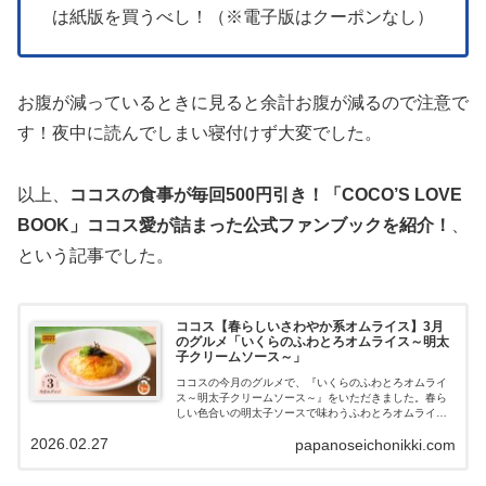
は紙版を買うべし！（※電子版はクーポンなし）
お腹が減っているときに見ると余計お腹が減るので注意で
す！夜中に読んでしまい寝付けず大変でした。
以上、
ココスの食事が毎回500円引き！「COCO’S LOVE
BOOK」ココス愛が詰まった公式ファンブックを紹介！
、
という記事でした。
ココス【春らしいさわやか系オムライス】3月
のグルメ「いくらのふわとろオムライス～明太
子クリームソース～」
ココスの今月のグルメで、『いくらのふわとろオムライ
ス～明太子クリームソース～』をいただきました。春ら
しい色合いの明太子ソースで味わうふわとろオムライ
ス、ココスのオムライスはおすすめなので紹介していき
2026.02.27
papanoseichonikki.com
ます。