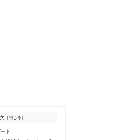
次
ザート