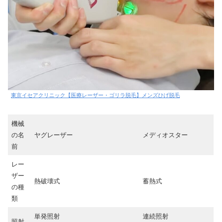
東京イセアクリニック【医療レーザー・ゴリラ脱毛】メンズひげ脱毛
機械
の名
ヤグレーザー
メディオスター
前
レー
ザー
熱破壊式
蓄熱式
の種
類
単発照射
連続照射
照射