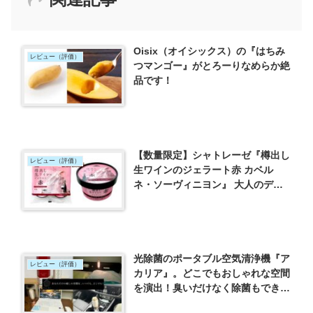
Oisix（オイシックス）の『はちみ
レビュー（評価）
つマンゴー』がとろーりなめらか絶
品です！
【数量限定】シャトレーゼ『樽出し
レビュー（評価）
生ワインのジェラート赤 カベル
ネ・ソーヴィニヨン』 大人のデザ
ート
光除菌のポータブル空気清浄機『ア
レビュー（評価）
カリア』。どこでもおしゃれな空間
を演出！臭いだけなく除菌もできる
優れもの！