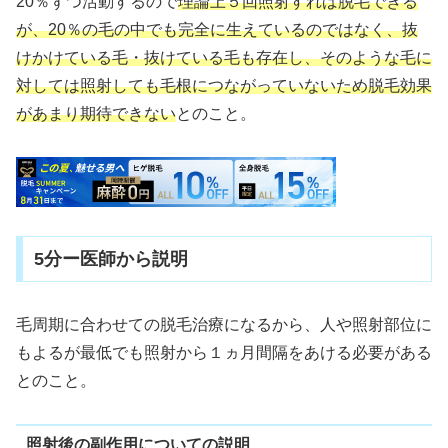
20％ずつ活動するので
理論上５回照射すれば脱毛できる
が、20％の毛の中でも完全に生えているのではなく、抜
けかけている毛・抜けている毛も存在し、そのような毛に
対しては照射しても毛根につながっていないため脱毛効果
があまり期待できない
とのこと。
5分ー医師から説明
毛周期に合わせての脱毛治療になるから、人や照射部位に
もよるが最低でも照射から１ヵ月間隔をあける必要がある
とのこと。
照射後の副作用についての説明