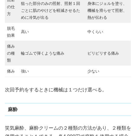
狙った部分のみの照射、照射１回
身体にジェルを塗り、
の仕
ごとに肌のやけどを軽減させるた
機械を滑らせて照射、
方
めに冷気が出る
熱が伝わる
脱毛
高い
中くらい
効果
痛み
の種
輪ゴムで弾くような痛み
ピリピリする痛み
類
痛み
強い
少ない
次回予約をするときに機械は１つだけ選べる。
麻酔
笑気麻酔、麻酔クリームの２種類の方法があり、２種類を