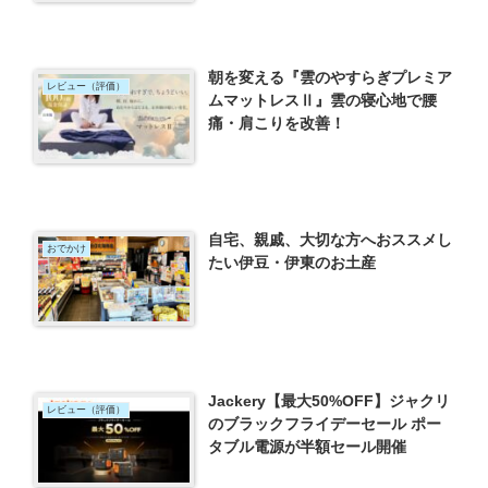
朝を変える『雲のやすらぎプレミア
レビュー（評価）
ムマットレスⅡ』雲の寝心地で腰
痛・肩こりを改善！
自宅、親戚、大切な方へおススメし
おでかけ
たい伊豆・伊東のお土産
Jackery【最大50%OFF】ジャクリ
レビュー（評価）
のブラックフライデーセール ポー
タブル電源が半額セール開催