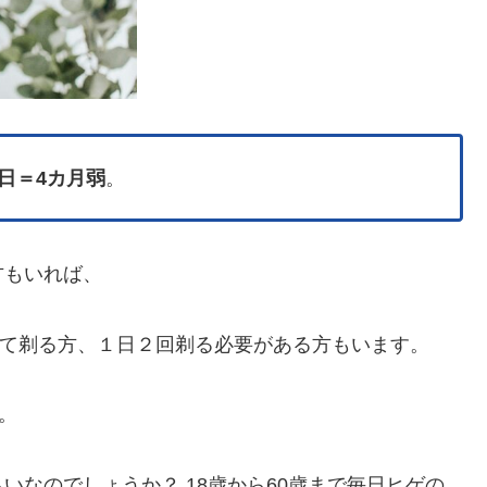
6日＝4カ月弱
。
方もいれば、
けて剃る方、１日２回剃る必要がある方もいます。
。
いなのでしょうか？ 18歳から60歳まで毎日ヒゲの