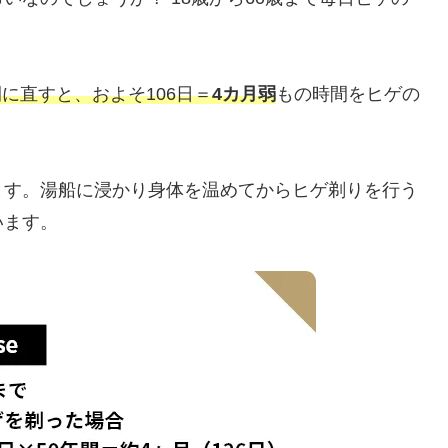
期間に直すと、およそ106日＝
4カ月弱
もの時間をヒゲの
ます。湯船に浸かり身体を温めてからヒゲ剃りを行う
います。