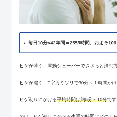
毎日10分×42年間＝2555時間。およそ10
ヒゲが薄く、電動シェーバーでささっと済む
ヒゲが濃く、T字カミソリで30分～１時間か
ヒゲ剃りにかける
平均時間は約5分～10分
です
では、ヒゲ剃りにかかる生涯の時間はどのくら