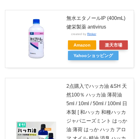
無水エタノールIP (400mL)
健栄製薬 antivirus
created by
Rinker
Amazon
楽天市場
Yahooショッピング
2点購入でハッカ油 &SH 天
然100％ ハッカ油 薄荷油
5ml / 10ml / 50ml / 100ml 日
本製 [ 和ハッカ 和種ハッカ
ジャパニーズミント はっか
油 薄荷 はっか ハッカ アロ
マ オイル 精油 消臭 ハッカ