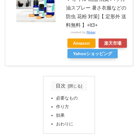
油スプレー 暑さ衣服などの
防虫 花粉 対策]【 定形外 送
料無料 】+lt3+
created by
Rinker
Amazon
楽天市場
Yahooショッピング
目次
必要なもの
作り方
効果
おわりに