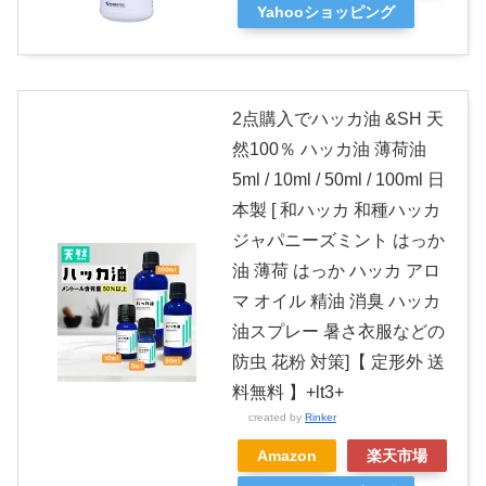
Yahooショッピング
2点購入でハッカ油 &SH 天
然100％ ハッカ油 薄荷油
5ml / 10ml / 50ml / 100ml 日
本製 [ 和ハッカ 和種ハッカ
ジャパニーズミント はっか
油 薄荷 はっか ハッカ アロ
マ オイル 精油 消臭 ハッカ
油スプレー 暑さ衣服などの
防虫 花粉 対策]【 定形外 送
料無料 】+lt3+
created by
Rinker
Amazon
楽天市場