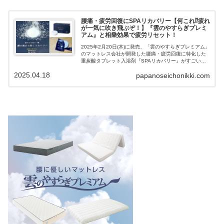
腰痛・疲労回復にSPAリカバリー【何これ⁉︎疲れ
が一気に吹き飛ぶぞ！】『雲のやすらぎプレミ
アム』と相乗効果で疲労リセット！
2025年2月20日(木)に発売、「雲のやすらぎプレミアム」
のマットレス会社が開発した腰痛・疲労回復に特化した
重炭酸タブレット入浴剤『SPAリカバリー』がすごいで
す。「細やかな泡の一撃、腰の奥まで届くリカバリー」
2025.04.18
papanoseichonikki.com
と謳っている通り、お風呂で疲労リセットし、翌朝スッ
キリした目覚めが得られました。こめぱぱ「休みの日の
何時間も寝た朝の感覚で起きることができたので、一瞬
寝坊したかと思ってヒヤッとしましたが、アラームで設
定した時間の10分前に目がスッキリ覚めていて、朝を少
し優雅に過ごせました。」こちらの『SPAリカバリー』
だけでも相当な効果が得られると思いますが、我が家は
『雲のやすらぎプレミアムマットレスⅡ』にしたので、
腰痛・肩こりの改善、疲労回復の効果が相乗的に得られ
ています。『SPAリカバリー』はこのようなお悩みを持
っている方におすすめです。・いつも腰が痛い・ちゃん
と寝てるけど、疲れが残っている・湯船に浸かっていて
も、すぐ湯冷めしちゃう・湯船に浸かっているのに、肌
の乾燥が気になる。2025年2月20日(木)に発売、「雲のや
すらぎプレミアム」のマットレス会社が開発した腰痛・
疲労回復に特化した重炭酸タブレット入浴剤『SPAリカ
バリー』を紹介していきます。