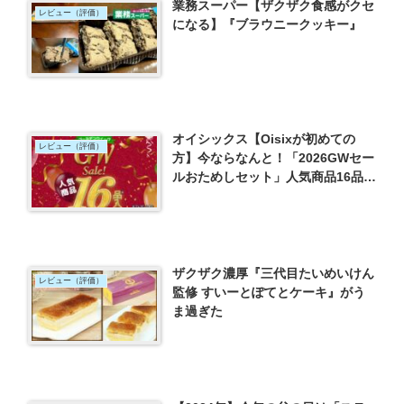
業務スーパー【ザクザク食感がクセ
レビュー（評価）
になる】『ブラウニークッキー』
オイシックス【Oisixが初めての
レビュー（評価）
方】今ならなんと！「2026GWセー
ルおためしセット」人気商品16品が
1,980円でお得過ぎる！！
ザクザク濃厚『三代目たいめいけん
レビュー（評価）
監修 すいーとぽてとケーキ』がう
ま過ぎた