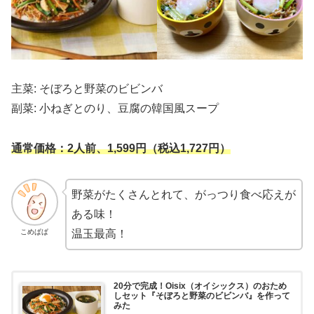
主菜: そぼろと野菜のビビンバ
副菜: 小ねぎとのり、豆腐の韓国風スープ
通常価格：2人前、1,599円（税込1,727円）
野菜がたくさんとれて、がっつり食べ応えが
ある味！
こめぱぱ
温玉最高！
20分で完成！Oisix（オイシックス）のおため
しセット『そぼろと野菜のビビンバ』を作って
みた