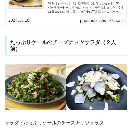
Oisix（オイシックス）期間限定のおためしセット「アニ
バーサリーセールおためしセット」を注文しました。6月
22日はOisixの誕生日で、6月中は不定期でアニバーサリ
ーセールを開催しています。食材とレシピが１つになっ
2024.06.18
papanoseichonikki.com
た「kit Oisix」から、定番人気メニュー『そぼろと野菜の
ビビンバ』を作ってみました。時短で簡単に作れ、とて
もおいしく満足できたので紹介していきます。
たっぷりケールのチーズナッツサラダ（２人
前）
サラダ：たっぷりケールのチーズナッツサラダ