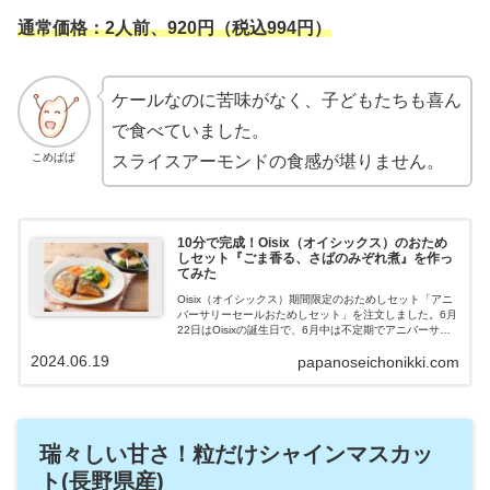
通常価格：2人前、920円（税込994円）
ケールなのに苦味がなく、子どもたちも喜ん
で食べていました。
こめぱぱ
スライスアーモンドの食感が堪りません。
10分で完成！Oisix（オイシックス）のおため
しセット『ごま香る、さばのみぞれ煮』を作っ
てみた
Oisix（オイシックス）期間限定のおためしセット「アニ
バーサリーセールおためしセット」を注文しました。6月
22日はOisixの誕生日で、6月中は不定期でアニバーサリ
ーセールを開催しています。食材とレシピが１つになっ
2024.06.19
papanoseichonikki.com
た「kit Oisix」から、定番人気メニュー『ごま香る、さば
のみぞれ煮』、『たっぷりケールのチーズナッツサラ
ダ』を作ってみました。時短で簡単に作れ、とてもおい
しく満足できたので紹介していきます。
瑞々しい甘さ！粒だけシャインマスカッ
ト(長野県産)