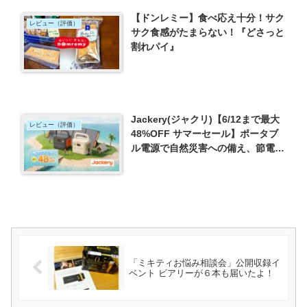
【ドンレミー】食べ応え十分！サク
レビュー（評価）
サク食感がたまらない！『どさっと
割れパイ』
Jackery(ジャクリ)【6/12まで最大
レビュー（評価）
48%OFF サマーセール】ポータブ
ル電源で自然災害への備え、節電活
用術
「ミキティお悩み相談会」公開収録イ
ベント ビアリーが６本も届いたよ！