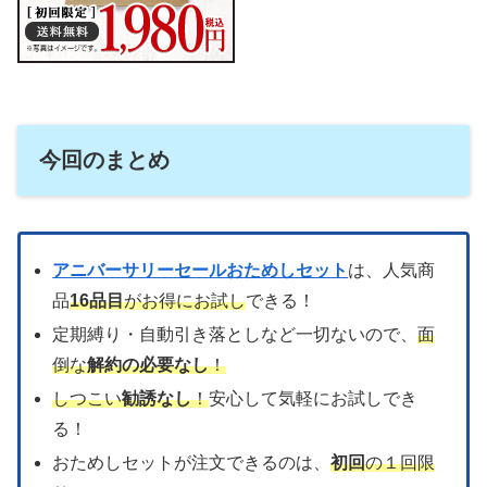
今回のまとめ
アニバーサリーセールおためしセット
は、人気商
品
16品目
がお得にお試し
できる！
定期縛り・自動引き落としなど一切ないので、
面
倒な
解約の必要なし
！
しつこい
勧誘なし
！
安心して気軽にお試しでき
る！
おためしセットが注文できるのは、
初回
の１回限