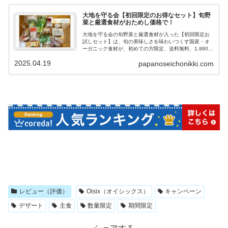
大地を守る会【初回限定のお得なセット】旬野
菜と厳選食材がおためし価格で！
大地を守る会の旬野菜と厳選食材が入った【初回限定お
試しセット】は、旬の美味しさを味わいつくす国産・オ
ーガニック食材が、初めての方限定、送料無料、1,980円
（税込）でお試しできる大変お得なセットです。こめぱ
2025.04.19
papanoseichonikki.com
ぱ「旬のおいしいオーガニック食材が13品目も送られて
くるので冷蔵庫の空きに気をつけて！」お試しセット注
文後は、定期縛り・自動引き落としなど一切ないので解
約する手間がなく、また電話がしつこくかかってくるよ
うな勧誘はないので、気軽に安心してお試しできます。
大地を守る会の旬野菜と厳選食材が入った【初回限定お
試しセット】がお得なので紹介していきます。
レビュー（評価）
Oisix（オイシックス）
キャンペーン
デザート
主食
数量限定
期間限定