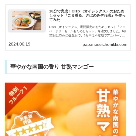
10分で完成！Oisix（オイシックス）のおため
しセット『ごま香る、さばのみぞれ煮』を作っ
てみた
Oisix（オイシックス）期間限定のおためしセット「アニ
バーサリーセールおためしセット」を注文しました。6月
22日はOisixの誕生日で、6月中は不定期でアニバーサリ
ーセールを開催しています。食材とレシピが１つになっ
2024.06.19
papanoseichonikki.com
た「kit Oisix」から、定番人気メニュー『ごま香る、さば
のみぞれ煮』、『たっぷりケールのチーズナッツサラ
ダ』を作ってみました。時短で簡単に作れ、とてもおい
しく満足できたので紹介していきます。
華やかな南国の香り 甘熟マンゴー