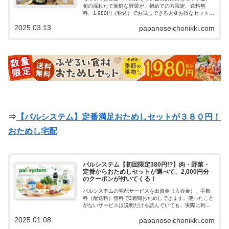
旬の採れたて新鮮な野菜が、初めての方限定、送料無
料、1,980円（税込）でお試しできる大変お得なセットで
す。物価高騰で野菜の値段も上がっている中、こんなに
2025.03.13
papanoseichonikki.com
大量の野菜・フルーツを1,980円で手に入れることができ
ました。大量に野菜・フルーツが送られてくるので冷蔵
庫の空きに気をつけて！おためしセット注文後は、定期
縛り・自動引き落としなど一切ないので解約する手間が
なく、また電話がかかってくるようなしつこい勧誘はな
いので、気軽に安心してお試しできます。らでぃっしゅ
ぼーやのふぞろい食材おためしセットがお得なので紹介
していきます。
⇒
【パルシステム】定番満足おためしセットが３８０円！
おためし宅配
パルシステム【初回限定380円!?】肉・野菜・
定番からおためしセットが選べて、2,000円分
のクーポンが付いてくる！
パルシステムの宅配サービスを出資金（入会金）、手数
料（配送料）無料で3週間おためしできます。使ったこと
がないサービスは説明だけを読んでいても、実際に利用
してみなければ難しいと思います。選べるおためしセッ
2025.01.08
papanoseichonikki.com
トは、最大3,000円相当のセットが380円で注文できる特
別価格になっています。安心の生協宅配パルシステムの