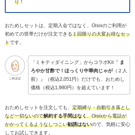
り
！
おためしセットは、定期入会ではなく、Oisixのご利用が
初めての世帯だけが注文できる
１回限りの大変お得なセッ
ト
です。
「ミキティダイニング」からコラボKit『
ま
ろやか甘酢で！ほっくり中華肉じゃが
（２人
こめぱぱ
前）』（税込2,051円）だけでも、おためし
価格（税込1,980円）を超えています！
おためしセットを注文しても、
定期縛り・自動引き落とし
など一切ない
ので
解約する手間はなく
、Oisixから電話が
かかってくるようなしつこい
勧誘はない
ので、気軽に安心
してお試しできます。