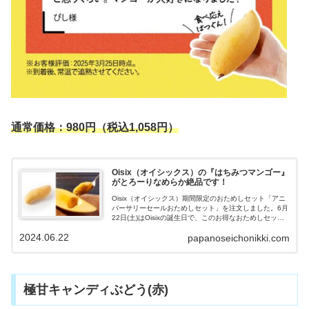
通常価格：980円（税込1,058円）
Oisix（オイシックス）の『はちみつマンゴー』
がとろーりなめらか絶品です！
Oisix（オイシックス）期間限定のおためしセット「アニ
バーサリーセールおためしセット」を注文しました。6月
22日(土)はOisixの誕生日で、このお得なおためしセット
は誕生日の朝10時にまでのようです。食べ頃になった
2024.06.22
papanoseichonikki.com
『はちみつマンゴー』がとろけておいしかったので紹介
していきます。
極甘キャンディぶどう(赤)