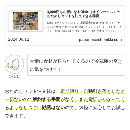
3,000円もお得になるOisix（オイシックス）の
おためしセットを注文できる秘密
Oisix（オイシックス）の期間限定のおためしセット「ア
ニバーサリーセールおためしセット」を注文しました。6
月22日はOisixの誕生日で、6月中は不定期でアニバーサ
リーセールを開催しています。まだOisixのおためしセッ
2024.06.12
papanoseichonikki.com
トを頼んだことがない方は、今月中に注文すると通常よ
りも3,000円もお得にお試しできるのでおすすめです。
Oisixで期間限定の「アニバーサリーセールおためしセッ
ト」を注文したので、紹介していきます。
大量に食材が送られてくるので冷蔵庫の空き
に気をつけて！
こめぱぱ
おためしセット注文後は、
定期縛り・自動引き落としなど
一切ないので
解約する手間がなく
、また電話がかかってく
るようなしつこい
勧誘はない
ので、気軽に安心してお試し
できます。