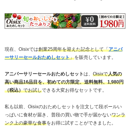
現在、Oisixでは
創業25周年を迎えた記念として「
アニバ
ーサリーセールおためしセット
」
を販売しています。
アニバーサリーセールおためしセット
は、
Oisixで
人気の
高い商品16品目を、初めての方限定、送料無料、1,980円
（税込）
でお試し
できる大変お得なセットです。
私も以前、Oisixのおためしセットを注文して段ボールい
っぱいに食材が届き、普段の買い物で手が届かない
ワンラ
ンク上の豪華な食事
をお得に試すことができました。