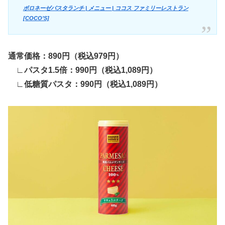
ボロネーゼパスタランチ | メニュー | ココス ファミリーレストラン
[COCO’S]
通常価格：890円（税込
979
円）
∟パスタ1.5倍：990円（税込
1,089
円）
∟
低糖質パスタ
：990円（税込
1,089
円）