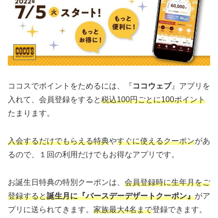
ココスでポイントをためるには、『
ココウェブ
』アプリを
入れて、会員登録をすると
税込100円ごとに100ポイント
たまります。
入会するだけでもらえる特典
や
すぐに使えるクーポン
があ
るので、１回の利用だけでもお得なアプリです。
お誕生日特典の特別クーポンは、
会員登録時に生年月をご
登録すると
誕生月に『バースデーデザートクーポン』
がア
プリに送られてきます。
家族最大4名まで
登録できます。