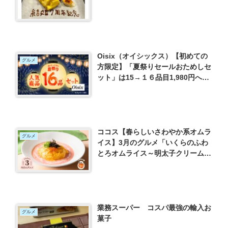
Oisix（オイシックス）【初めての
グルメ
方限定】「夏祭りセールおためしセ
ット」は15→１６品目1,980円へパ
ワーアップ！！
ココス【春らしいさわやか系オムラ
グルメ
イス】3月のグルメ「いくらのふわ
とろオムライス～明太子クリームソ
ース～」
業務スーパー コスパ最強の輸入お
グルメ
菓子