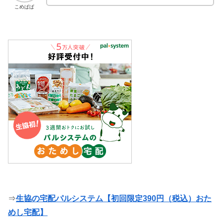
こめぱぱ
⇒
生協の宅配パルシステム【初回限定390円（税込）おた
めし宅配】