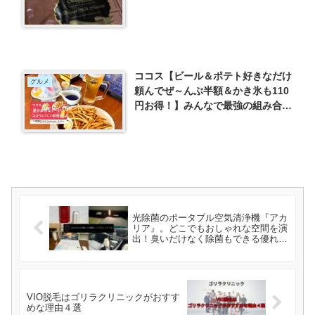
ココス【ビール＆ポテト好きなだけ
グルメ
頼んでぜ～んぶ半額＆かき氷も110
円お得！】みんなで最強の組み合わ
せを楽しもう！
光除菌のポータブル空気清浄機『アカ
リア』。どこでもおしゃれな空間を演
出！臭いだけなく除菌もできる優れも
の！
VIO脱毛はゴリラクリニックがおすす
めな理由４選