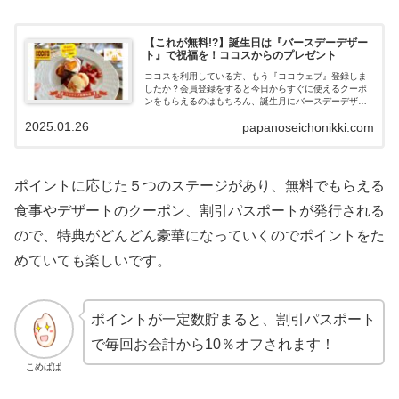
【これが無料!?】誕生日は『バースデーデザー
ト』で祝福を！ココスからのプレゼント
ココスを利用している方、もう『ココウェブ』登録しま
したか？会員登録をすると今日からすぐに使えるクーポ
ンをもらえるのはもちろん、誕生月にバースデーデザー
トがプレゼントされます。会員登録時に生年月を登録す
2025.01.26
papanoseichonikki.com
ることで家族もプレゼントされます（※最大4名まで）。
無料で誕生月にもらえるデザートがステキだったので紹
介していきます。
ポイントに応じた５つのステージがあり、無料でもらえる
食事やデザートのクーポン、割引パスポートが発行される
ので、特典がどんどん豪華になっていくのでポイントをた
めていても楽しいです。
ポイントが一定数貯まると、割引パスポート
で毎回お会計から10％オフされます！
こめぱぱ