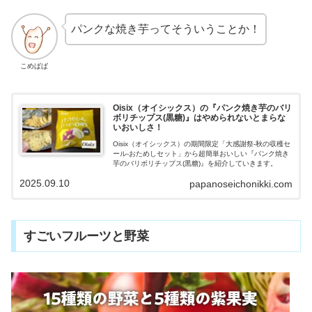
パンクな焼き芋ってそういうことか！
こめぱぱ
Oisix（オイシックス）の『パンク焼き芋のバリ
ボリチップス(黒糖)』はやめられないとまらな
いおいしさ！
Oisix（オイシックス）の期間限定「大感謝祭-秋の収穫セ
ール-おためしセット」から超簡単おいしい『パンク焼き
芋のバリボリチップス(黒糖)』を紹介していきます。
2025.09.10
papanoseichonikki.com
すごいフルーツと野菜