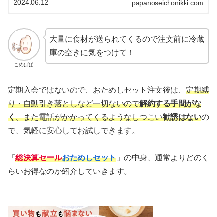
2024.06.12
papanoseichonikki.com
トを頼んだことがない方は、今月中に注文すると通常よ
りも3,000円もお得にお試しできるのでおすすめです。
Oisixで期間限定の「アニバーサリーセールおためしセッ
ト」を注文したので、紹介していきます。
大量に食材が送られてくるので注文前に冷蔵
庫の空きに気をつけて！
こめぱぱ
定期入会ではないので、おためしセット注文後は、
定期縛
り・自動引き落としなど一切ないので
解約する手間がな
く
、また電話がかかってくるようなしつこい
勧誘はない
の
で、気軽に安心してお試しできます。
「
総決算セール
おためしセット
」の中身、通常よりどのく
らいお得なのか紹介していきます。