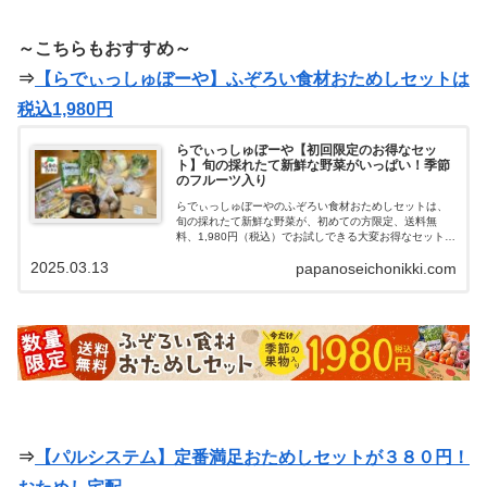
～こちらもおすすめ～
⇒
【らでぃっしゅぼーや】ふぞろい食材おためしセットは
税込1,980円
らでぃっしゅぼーや【初回限定のお得なセッ
ト】旬の採れたて新鮮な野菜がいっぱい！季節
のフルーツ入り
らでぃっしゅぼーやのふぞろい食材おためしセットは、
旬の採れたて新鮮な野菜が、初めての方限定、送料無
料、1,980円（税込）でお試しできる大変お得なセットで
す。物価高騰で野菜の値段も上がっている中、こんなに
2025.03.13
papanoseichonikki.com
大量の野菜・フルーツを1,980円で手に入れることができ
ました。大量に野菜・フルーツが送られてくるので冷蔵
庫の空きに気をつけて！おためしセット注文後は、定期
縛り・自動引き落としなど一切ないので解約する手間が
なく、また電話がかかってくるようなしつこい勧誘はな
いので、気軽に安心してお試しできます。らでぃっしゅ
ぼーやのふぞろい食材おためしセットがお得なので紹介
していきます。
⇒
【パルシステム】定番満足おためしセットが３８０円！