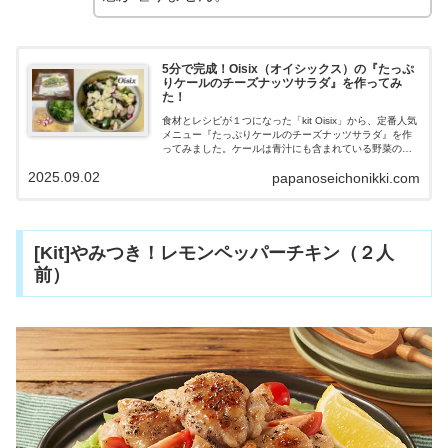
5分で完成！Oisix（オイシックス）の『たっぷ
りケールのチーズナッツサラダ』を作ってみ
た！
食材とレシピが１つになった「kit Oisix」から、定番人気
メニュー『たっぷりケールのチーズナッツサラダ』を作
ってみました。ケールは青汁にも含まれている野菜のた
め、子どもたちには不評かと思っていたらバクバク食べ
2025.09.02
papanoseichonikki.com
ていました。時短で簡単に作れ、とてもおいしく満足で
きたので紹介していきます。
[Kit]やみつき！レモンペッパーチキン（２人
前）