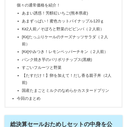
個々の通常価格を紹介！
あまい誘惑！芳醇紅いちご(熊本県産)
あまずっぱい！蜜色カットパイナップル120ｇ
Kit2人前／そぼろと野菜のビビンバ（２人前）
[Kit]たっぷりケールのチーズナッツサラダ（２人
前）
[Kit]やみつき！レモンペッパーチキン（２人前）
パンク焼き芋のバリボリチップス(黒糖)
すごいフルーツと野菜
【たすだけ！】卵を加えて！だし香る親子丼（2人
前)
国産たまごとミルクのなめらかカスタードプリン
今回のまとめ
総決算セールおためしセットの中身を公