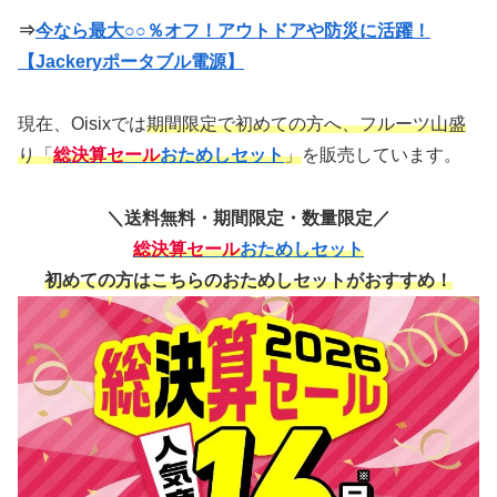
⇒
今なら最大○○％オフ！アウトドアや防災に活躍！
【Jackeryポータブル電源】
現在、Oisixでは
期間限定で初めての方へ、フルーツ山盛
り「
総決算セール
おためしセット
」
を販売しています。
＼送料無料・期間限定・数量限定／
総決算セール
おためしセット
初めての方はこちらのおためしセットがおすすめ！