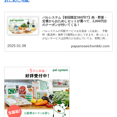
おためし宅配
パルシステム【初回限定380円!?】肉・野菜・
定番からおためしセットが選べて、2,000円分
のクーポンが付いてくる！
パルシステムの宅配サービスを出資金（入会金）、手数
料（配送料）無料で3週間おためしできます。使ったこと
がないサービスは説明だけを読んでいても、実際に利用
してみなければ難しいと思います。選べるおためしセッ
2025.01.08
papanoseichonikki.com
トは、最大3,000円相当のセットが380円で注文できる特
別価格になっています。安心の生協宅配パルシステムの
おためし宅配がお得なので紹介していきます。