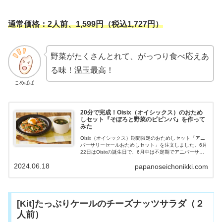
通常価格：2人前、1,599円（税込1,727円）
野菜がたくさんとれて、がっつり食べ応えあ
る味！温玉最高！
こめぱぱ
20分で完成！Oisix（オイシックス）のおため
しセット『そぼろと野菜のビビンバ』を作って
みた
Oisix（オイシックス）期間限定のおためしセット「アニ
バーサリーセールおためしセット」を注文しました。6月
22日はOisixの誕生日で、6月中は不定期でアニバーサリ
ーセールを開催しています。食材とレシピが１つになっ
2024.06.18
papanoseichonikki.com
た「kit Oisix」から、定番人気メニュー『そぼろと野菜の
ビビンバ』を作ってみました。時短で簡単に作れ、とて
もおいしく満足できたので紹介していきます。
[Kit]たっぷりケールのチーズナッツサラダ（２
人前）