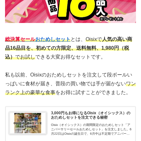
総決算セール
おためしセット
とは、
Oisixで
人気の高い商
品16品目を、初めての方限定、送料無料、1,980円（税
込）
でお試し
できる大変お得なセットです。
私も以前、Oisixのおためしセットを注文して段ボールい
っぱいに食材が届き、普段の買い物では手が届かない
ワン
ランク上の豪華な食事
をお得に試すことができました。
3,000円もお得になるOisix（オイシックス）の
おためしセットを注文できる秘密
Oisix（オイシックス）の期間限定のおためしセット「ア
ニバーサリーセールおためしセット」を注文しました。6
月22日はOisixの誕生日で、6月中は不定期でアニバーサ
リーセールを開催しています。まだOisixのおためしセッ