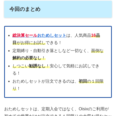
今回のまとめ
総決算セール
おためしセット
は、人気商品
16
品
目
がお得にお試し
できる！
定期縛り・自動引き落としなど一切なく、
面倒な
解約の必要なし
！
しつこい
勧誘なし
！
安心して気軽にお試しでき
る！
おためしセットが注文できるのは、
初回
の１回限
り
！
おためしセットは、定期入会ではなく、Oisixのご利用が