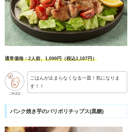
通常価格：2人前、
1,099円
（税込1,187円）
ごはんが止まらなくなる一皿！気になりま
す！！
こめぱぱ
パンク焼き芋のバリボリチップス(黒糖)