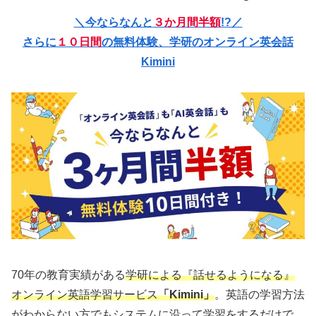
＼今ならなんと
３か月間半額
!?／
さらに
１０日間
の無料体験、学研のオンライン英会話
Kimini
70年の教育実績がある
学研による『話せるようになる』
オンライン英語学習サービス
「Kimini」
。英語の学習方法
がわからない方でもシステムに沿って学習をするだけで