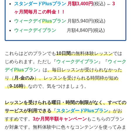
スタンダードPlusプラン
月額3,400円
(税込) ←
3
ヶ月間毎月この料金！！
ウィークデイ
Plus
プラン
月額5,940円(税込)
ウィークデイプラン
月額4,840円(税込)
これらはどのプランでも
10日間
の無料体験レッスン
では
じめられます。ただし『
ウィークデイプラン
』『
ウィーク
デイ
Plus
プラン
』は
、毎日レッスンが受けられなかった
り
（
月‐金のみ
）
、レッスンを受けられる時間枠が短め
（
9-16時
）
なので、気をつけましょう。
レッスンを受けられる曜日・時間の制限がなく、すべての
サービスが利用できる
『
スタンダードPlusプラン
』がお
すすめ
です。
3か月間半額
キャンペーン
もこちらのプラン
が対象です。無料体験中に色々なコンテンツを使ってみま