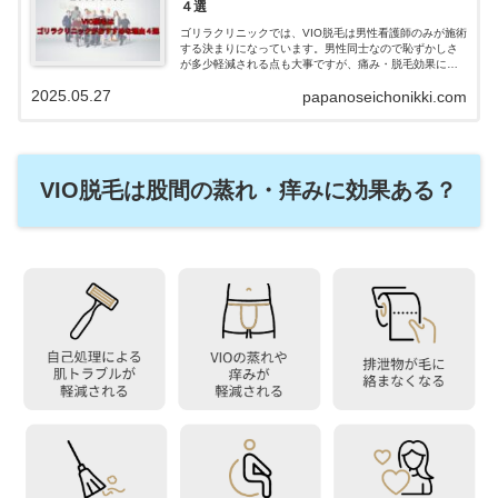
４選
ゴリラクリニックでは、VIO脱毛は男性看護師のみが施術
する決まりになっています。男性同士なので恥ずかしさ
が多少軽減される点も大事ですが、痛み・脱毛効果にも
影響してくるので放置できない問題です。せっかく高い
2025.05.27
papanoseichonikki.com
お金を出して痛い思いをしているのに、脱毛効果が弱い
なんて嫌ですよね。そこで、VIO脱毛はゴリラクリニック
がおすすめな理由を紹介していきます。
VIO脱毛は股間の蒸れ・痒みに効果ある？