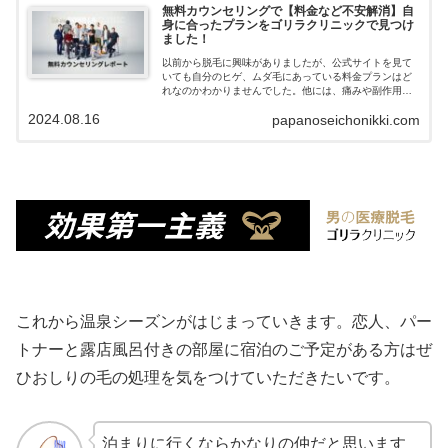
無料カウンセリングで【料金など不安解消】自
身に合ったプランをゴリラクリニックで見つけ
ました！
以前から脱毛に興味がありましたが、公式サイトを見て
いても自分のヒゲ、ムダ毛にあっている料金プランはど
れなのかわかりませんでした。他には、痛みや副作用
は？満足のいく効果が実感できるのか？など、調べてい
2024.08.16
papanoseichonikki.com
てもピンとこなかったので、実際に無料カウンセリング
に行って、自分にあった料金プランについて聞きまし
た。カウンセリングに行ったら絶対契約しないといけな
いの？と、脱毛に興味があるけど不安に感じられている
方もいると思うので、参考にしていただけたらと思いま
す。「ゴリラクリニック」のカウンセリングで説明され
た内容、雰囲気を紹介していきます。
これから温泉シーズンがはじまっていきます。恋人、パー
トナーと露店風呂付きの部屋に宿泊のご予定がある方はぜ
ひおしりの毛の処理を気をつけていただきたいです。
泊まりに行くならかなりの仲だと思います