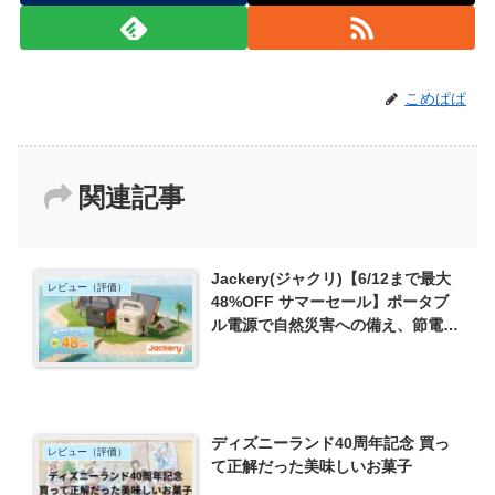
こめぱぱ
関連記事
Jackery(ジャクリ)【6/12まで最大
レビュー（評価）
48%OFF サマーセール】ポータブ
ル電源で自然災害への備え、節電活
用術
ディズニーランド40周年記念 買っ
レビュー（評価）
て正解だった美味しいお菓子