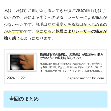
私は、汗ばむ時期が落ち着いてきた頃にVIOの脱毛をはじ
めたので、汗による患部への刺激、レーザーによる痛みが
少なかったです。脱毛は
やや湿度がある秋口からじめるの
がおすすめ
です。
冬になると
乾燥に
より
レーザーの痛みが
強く感じる
ようになります。
医療脱毛での激痛は【乾燥肌】が原因かも 痛み
が強い方この洗顔を試してみて
乾燥肌は医療脱毛での痛みの原因の１つです。時季的に
も冬場は乾燥しており、医療脱毛で肌へのダメージに加
え、乾燥肌が進行していきやすいです。しかも乾燥肌は
脱毛で痛いだけではなく、脱毛効果が弱まったり、当日
2024.11.22
papanoseichonikki.com
脱毛ができない（スキップ）場合もあるので注意が必要
です。ゴリラクリニックでも、脱毛期間中の保湿、特に
脱毛前・後は入念な保湿ケアを推奨してあります。化粧
水、クリームで肌を保湿して守ってあげることはもちろ
んですが、正しい洗顔が乾燥させない肌を作るのに重要
でした。医療脱毛で保湿が重要な理由、おすすめの洗顔
今回のまとめ
フォームを紹介していきます。