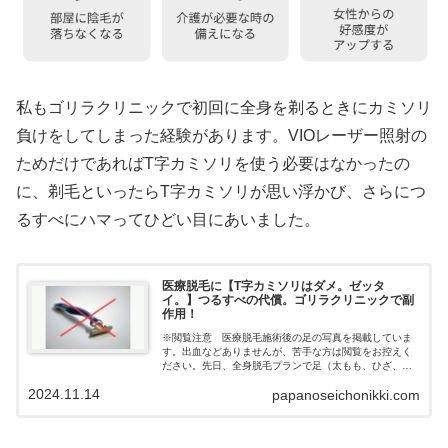
私もゴリラクリニックで初回に全身を剃るときにカミソリ
負けをしてしまった経験があります。VIOレーザー照射の
ためだけであればT字カミソリを使う必要はなかったの
に、剃毛といったらT字カミソリが思い浮かび、さらにつ
るすべにハマってひどい目にあいました。
医療脱毛に【T字カミソリはダメ。ゼッタ
イ。】つるすべの代償。ゴリラクリニックで副
作用！
※閲覧注意 医療脱毛施術後の足の写真を掲載していま
す。出血などありませんが、苦手な方は閲覧をお控えく
ださい。先日、全身脱毛プランで足（太もも、ひざ、す
ね、足の指・甲）の脱毛を「ゴリラクリニック」で行い
2024.11.14
papanoseichonikki.com
ました。脱毛前日に毛剃りをT字カミソリで行ってしまっ
た結果、自身でやったことですがレーザーを照射した後
ひどい目に遭いました。医療脱毛では、T字カミソリを使
わない方が絶対良いということが、我が身をもってわか