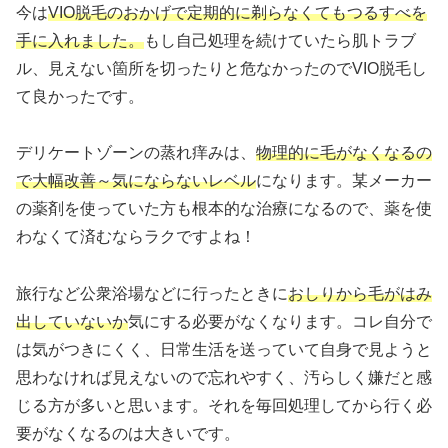
ったので、紹介していきます。
今は
VIO脱毛のおかげで定期的に剃らなくてもつるすべを
手に入れました。
もし自己処理を続けていたら肌トラブ
ル、見えない箇所を切ったりと危なかったのでVIO脱毛し
て良かったです。
デリケートゾーンの蒸れ痒みは、
物理的に毛がなくなるの
で大幅改善～気にならないレベル
になります。某メーカー
の薬剤を使っていた方も根本的な治療になるので、薬を使
わなくて済むならラクですよね！
旅行など公衆浴場などに行ったときに
おしりから毛がはみ
出していないか
気にする必要がなくなります。コレ自分で
は気がつきにくく、日常生活を送っていて自身で見ようと
思わなければ見えないので忘れやすく、汚らしく嫌だと感
じる方が多いと思います。それを毎回処理してから行く必
要がなくなるのは大きいです。