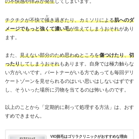
の不快感や痒みが発生
してしまいます。
か
チクチクが不快で
掻
き過ぎたり、カミソリによる
肌へのダ
メージでもっと強くて濃い毛
が生えてしまうおそれ
があり
ます。
また、
見えない部分のため思わぬところを
傷つけたり
、
切
ったり
してしまうおそれ
もあります。自身では極力触らな
い方がいいです。パートナーがいる方であっても毎回デリ
ケートゾーンを見せられるのはいい思いはしないはずです
し、そういった場所に刃物を当てるのは怖いものです。
以上のことから「定期的に剃って処理する方法」は、おす
すめできません。
VIO脱毛はゴリラクリニックがおすすめな理由