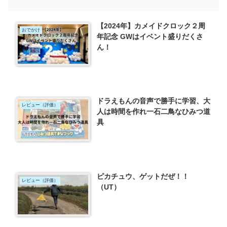
【2024年】カメイドクロック２周
おでかけ
年記念 GWはイベント盛りだくさ
ん！
ドラえもんの音声で勝手に学習、大
レビュー（評価）
人は時間を作れ一石二鳥なひみつ道
具
ピカチュウ、ゲットだぜ！！
レビュー（評価）
（UT）