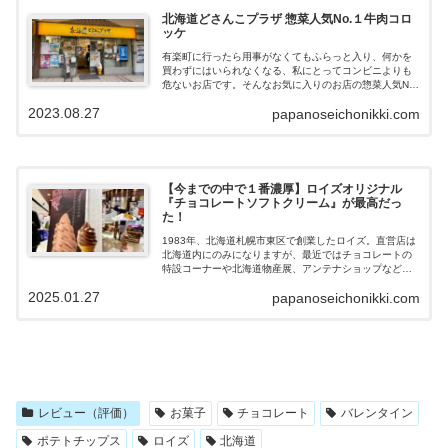
北海道どさんこプラザ 惣菜人気No.１牛肉コロ
ッケ
有楽町に行ったら用事がなくてもふらっと入り、何かを
買わずにはいられなくなる、私にとってコンビニよりも
危ないお店です。そんなお気に入りのお店の惣菜人気No.
１牛肉コロッケが美味しいので、紹介します。
2023.08.27
papanoseichonikki.com
【今までの中で１番濃厚】ロイズオリジナル
『チョコレートソフトクリーム』が最高だっ
た！
1983年、北海道札幌市東区で創業したロイズ。直営店は
北海道内にのみになりますが、最近ではチョコレートの
特設コーナーや北海道物産展、アンテナショップなどで
商品を見かけることが多くなりました。今回北海道の限
2025.01.27
papanoseichonikki.com
られた直営店でのみ食べることができるロイズオリジナ
ル『チョコレートソフトクリーム』をいただきました。
今まで食べた中で１番濃厚なチョコレートで最高にうま
過ぎるので、紹介していきます。
レビュー（評価）
お菓子
チョコレート
バレンタイン
ポテトチップス
ロイズ
北海道