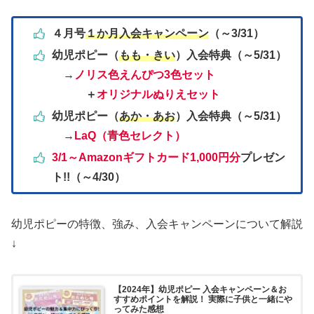
４月号
１か月入会キャンペーン
（～3/31）
幼児ポピー（
もも・きい
）入会特典（～5/31）
→
ノリス色えんぴつ3色セット
＋
オリジナルぬりえセット
幼児ポピー（
あか・あお
）入会特典
（～5/31）
→
LaQ（青色セレクト）
3/1～Amazonギフトカード1,000円分
プレゼン
ト!!（～4/30）
幼児ポピーの特徴、強み、入会キャンペーンについて解説
↓
【2024年】幼児ポピー 入会キャンペーン＆お
すすめポイントを解説！ 実際に子供と一緒にや
ってみた感想