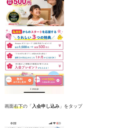
画面
右下
の「
入会申し込み
」をタップ