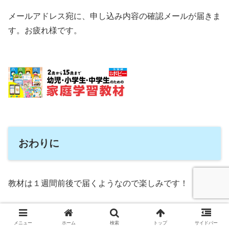
メールアドレス宛に、申し込み内容の確認メールが届きま
す。お疲れ様です。
おわりに
教材は１週間前後で届くようなので楽しみです！
以上、【2024年度】幼児ポピー 入会申し込みの仕方を解
メニュー
ホーム
検索
トップ
サイドバー
説、という記事でした。