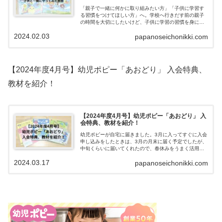
「親子で一緒に何かに取り組みたい方」「子供に学習す
る習慣をつけてほしい方」へ。学校へ行きだす前の親子
の時間を大切にしたいけど、子供に学習の習慣を身につ
け、ゆくゆくは自身で勉強ができるようになってほし
2024.02.03
papanoseichonikki.com
い。こんなお悩みをお持ちの方も多いのではないでしょ
うか？家庭学習教材ポピーなら、親子で一緒に取り組
み、学びの習慣をつけることができます。実際に子供た
ちと一緒に幼児ポピーをやってみて、集中してできるこ
とを知り、教材を気に入って、毎月続けられそうなこと
【2024年度4月号】幼児ポピー「あおどり」 入会特典、
が分かりました。ご家庭で楽しく学習できる教材がある
ので、紹介します。
教材を紹介！
【2024年度4月号】幼児ポピー「あおどり」 入
会特典、教材を紹介！
幼児ポピーが自宅に届きました。3月に入ってすぐに入会
申し込みをしたときは、3月の月末に届く予定でしたが、
中旬くらいに届いてくれたので、春休みをうまく活用し
て使えそうです。入会特典と４月号で届いた教材につい
2024.03.17
papanoseichonikki.com
て紹介します。