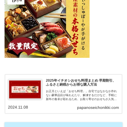
2025年イチオシおせち料理まとめ 早期割引、
ふるさと納税からお得な購入方法
お正月といえば「おせち料理」。自宅ではなかなか作れ
ない豪華品目が味わえたり、解凍するだけなど、手軽に
新年の食卓が彩れるため、お取り寄せのおせちが人気を
集めています。11月は多くの方が準備し始める時期にな
2024.11.08
papanoseichonikki.com
り、人気のおせち料理は完売するものも出てきていま
す。また、ふるさと納税の納税額が上限までいっていな
い方は必見、一部のふるさと納税サイトでは、18,000円
～の寄付で返礼品としておせち料理が届くものもありま
す。人気シェフ監修の数量限定のもの、早期割引などの
特典でお得に購入できるサイトがあるので、紹介してい