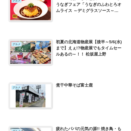
グルメ
うなぎフェア「うなぎのふわとろオ
ムライス ～デミグラスソース～」
を紹介
初夏の北海道物産展【後半～5/6(水)
グルメ
まで】えぇ!?物産展でもタイムセー
ルあるの～！！ 松坂屋上野
煮干中華そば富士鹿
グルメ
疲れたパパの元気の源!! 焼き鳥・も