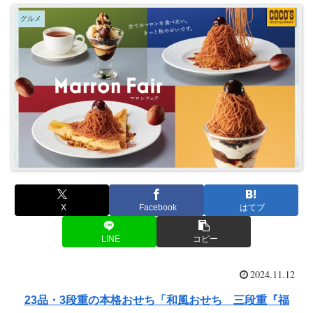
グルメ
X
Facebook
はてブ
LINE
コピー
2024.11.12
23品・3段重の本格おせち「和風おせち 三段重『福