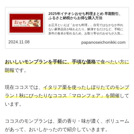
2025年イチオシおせち料理まとめ 早期割引、
ふるさと納税からお得な購入方法
お正月といえば「おせち料理」。自宅ではなかなか作れ
ない豪華品目が味わえたり、解凍するだけなど、手軽に
新年の食卓が彩れるため、お取り寄せのおせちが人気を
集めています。11月は多くの方が準備し始める時期にな
2024.11.08
papanoseichonikki.com
り、人気のおせち料理は完売するものも出てきていま
す。また、ふるさと納税の納税額が上限までいっていな
い方は必見、一部のふるさと納税サイトでは、18,000円
～の寄付で返礼品としておせち料理が届くものもありま
す。人気シェフ監修の数量限定のもの、早期割引などの
おいしいモンブランを手軽に、手頃な価格
で食べたい方に
特典でお得に購入できるサイトがあるので、紹介してい
きます。
朗報
です。
現在ココスでは、
イタリア栗を使ったしぼりたてのモンブ
ラン！秋にぴったりなココス「マロンフェア」を開催
して
います。
ココスのモンブランは、栗の香り・味が濃く、ボリューム
があって、おいしかったので紹介していきます。