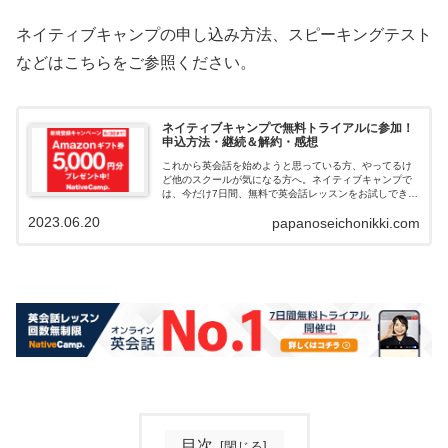
ネイティブキャンプの申し込み方法、スピーキングテスト
などはこちらをご参照ください。
ネイティブキャンプで無料トライアルに参加！
申込方法・継続＆解約・感想
これから英会話を始めようと思っている方、やってるけ
ど他のスクールが気になる方へ。ネイティブキャンプで
は、今だけ7日間、無料で英会話レッスンをお試しできま
す。さらにトライアル後、6/30までに新規登録すると、
2023.06.20
papanoseichonikki.com
Amazonギフト券5000円分がもらるキャンペーンをやっ
ているので、併せて紹介します。
目次