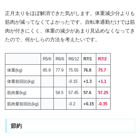
正月太りをほぼ解消できた気がします。体重減少分よりも
筋肉が減ってなくてよかったです。自転車通勤だけでは筋
肉が付きにくく、体重の減少があまり見込めなくなってき
たので、何かしらの方法を考えたいです。
R5/6
R6/6
R6/12
R7/1
R7/2
体重(kg)
85.9
77.9
75.55
76.8
75.7
体重前回比(kg)
-0.15
+1.3
+1.1
筋肉量(kg)
58.5
57.45
57.6
57.25
筋肉量前回比(kg)
-0.2
+0.15
-0.35
節約