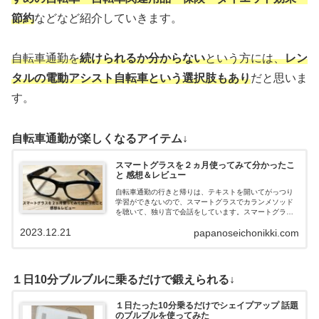
節約
などなど紹介していきます。
自転車通勤を
続けられるか分からない
という方には、
レン
タ
ルの電動アシスト自転車という選択肢もあり
だと思いま
す。
自転車通勤が楽しくなるアイテム↓
スマートグラスを２ヵ月使ってみて分かったこ
と 感想＆レビュー
自転車通勤の行きと帰りは、テキストを開いてがっつり
学習ができないので、スマートグラスでカランメソッド
を聴いて、独り言で会話をしています。スマートグラス
を２ヵ月間使ってみて、通勤に導入して良かった点・使
2023.12.21
papanoseichonikki.com
いにくいなと感じた点があるので、紹介します。
１日10分ブルブルに乗るだけで鍛えられる↓
１日たった10分乗るだけでシェイプアップ 話題
のブルブルを使ってみた