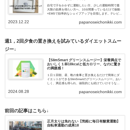
自宅で汗をかかずに運動したい方、少しの運動時間で最
大限の効果を得たい方へ、10分間乗っているだけで振動
×EMSで効率的なシェイプアップを目指します。テレビを
見ながらブルブルするだけ、手軽に運動ができるので、
2023.12.22
papanoseichonikki.com
紹介します。
週1，2回夕食の置き換えを試みているダイエットスムー
ジー↓
【SlimSmart グリーンスムージー】栄養満点で
おいしく１杯18kcalと低カロリー、なのに驚き
の満腹感！
１日１回朝、昼、晩の食事と置き換えるだけで簡単にダ
イエットができるSlimSmartのグリーンスムージー。おい
しく、満足感も得られ、値段的にも続けていけそうなの
で、紹介していきます。
2024.08.28
papanoseichonikki.com
前回の記事はこちら↓
正月太りは免れない【気軽に毎日有酸素運動】
自転車通勤の成果18