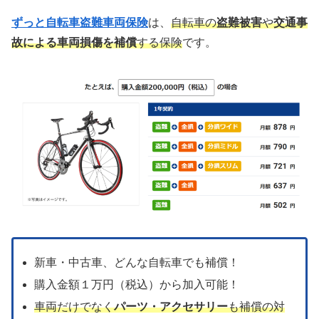
ずっと自転車盗難車両保険
は、
自転車の
盗難被害
や
交通事
故による車両損傷を補償
する保険
です。
新車・中古車、どんな自転車でも補償！
購入金額１万円（税込）から加入可能！
車両だけでなく
パーツ・アクセサリー
も補償の対