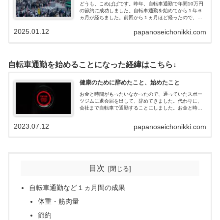
どうも、こめぱぱです。昨年、自転車通勤で年間10万円
の節約に成功しました。自転車通勤を始めてから１年６
ヵ月が経ちました。前回から１ヵ月ほど経ったので、自
転車通勤の成果を報告します。11月まで暑い日が続いた
2025.01.12
papanoseichonikki.com
からか、12月はより寒く感じましたね。年末年始は、朝
から晩までいつも以上に食べていたおかげで、体重が増
えてしまいました。リバウンドしてしまった分も取り戻
すため、自転車通勤を今年も頑張っていきます。ここで
は、自転車通勤をはじめようか悩んでいる方におすすめ
自転車通勤を始めることになった経緯はこちら↓
の自転車・自転車関連用品・保険・ダイエット効果・節
約などなど紹介していきます。自転車通勤を続けられる
か分からないという方には、レンタルの電動アシスト自
健康のために辞めたこと、始めたこと
転車という選択肢もありだと思います。
お金と時間がもったいなかったので、通っていたスポー
ツジムに退会届を出して、辞めてきました。代わりに、
会社まで自転車で通勤することにしました。お金と時間
が節約になったので、紹介します。
2023.07.12
papanoseichonikki.com
目次
自転車通勤など１ヵ月間の成果
体重・筋肉量
節約