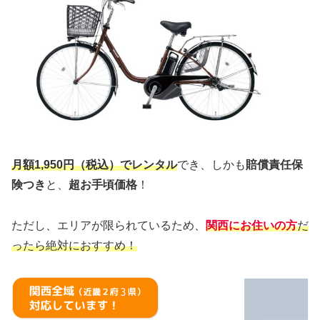
月額1,950円（税込）でレンタル
でき、しかも
賠償責任保
険つき
と、
超お手頃価格
！
ただし、エリアが限られているため、
関西にお住いの方
だ
ったら絶対におすすめ！