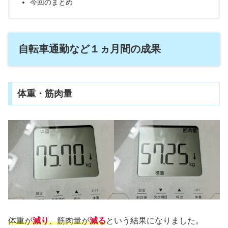
今回のまとめ
自転車通勤など１ヵ月間の成果
体重・筋肉量
体重が
減り
、筋肉量が
減る
という結果になりました。